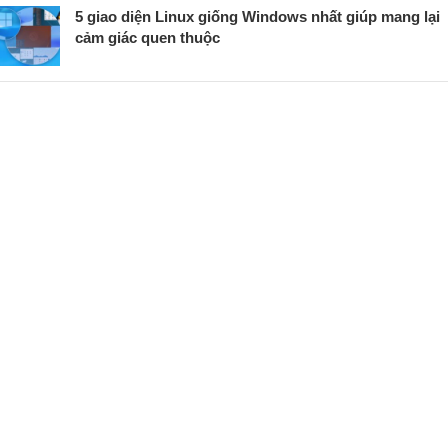
5 giao diện Linux giống Windows nhất giúp mang lại
cảm giác quen thuộc
Hướng dẫn cách reset máy tính để bắt đầu mới trên
Windows 11/10 (2026)
Đánh giá Corsair MP700 Micro 4TB SSD – Ổ cứng
SSD PCIe Gen 5 siêu nhỏ gọn, tốc độ cực cao cho
PC và thiết bị hiệu năng cao
214 Tân Phước, Phường 6, Quận 10, TPHCM
0938 197 075 (Mr Hoàng)