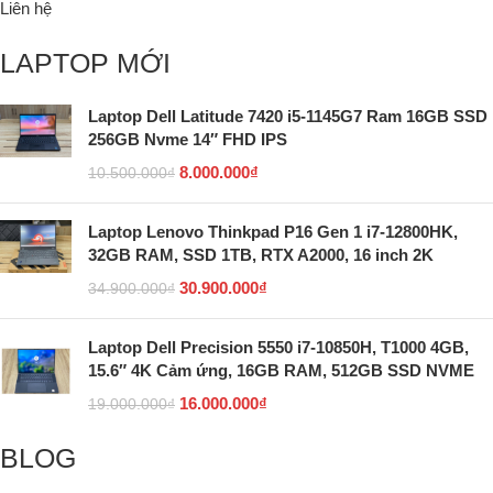
Liên hệ
LAPTOP MỚI
Laptop Dell Latitude 7420 i5-1145G7 Ram 16GB SSD
256GB Nvme 14″ FHD IPS
8.000.000
₫
10.500.000
₫
Laptop Lenovo Thinkpad P16 Gen 1 i7-12800HK,
32GB RAM, SSD 1TB, RTX A2000, 16 inch 2K
30.900.000
₫
34.900.000
₫
Laptop Dell Precision 5550 i7-10850H, T1000 4GB,
15.6″ 4K Cảm ứng, 16GB RAM, 512GB SSD NVME
16.000.000
₫
19.000.000
₫
BLOG