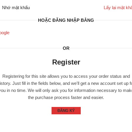
Nhớ mật khẩu
Lấy lại mật kh
HOẶC ĐĂNG NHẬP BẰNG
oogle
OR
Register
Registering for this site allows you to access your order status and
istory. Just fill in the fields below, and we'll get a new account set up f
you in no time. We will only ask you for information necessary to mak
the purchase process faster and easier.
ĐĂNG KÝ