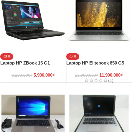
-28%
-14%
Laptop HP ZBook 15 G1
Laptop HP Elitebook 850 G5
5.900.000
₫
11.900.000
₫
8.200.000
₫
13.900.000
₫
(1)