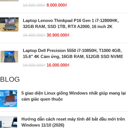
8.000.000
₫
10.500.000
₫
Laptop Lenovo Thinkpad P16 Gen 1 i7-12800HK,
32GB RAM, SSD 1TB, RTX A2000, 16 inch 2K
30.900.000
₫
34.900.000
₫
Laptop Dell Precision 5550 i7-10850H, T1000 4GB,
15.6″ 4K Cảm ứng, 16GB RAM, 512GB SSD NVME
16.000.000
₫
19.000.000
₫
BLOG
5 giao diện Linux giống Windows nhất giúp mang lại
cảm giác quen thuộc
Hướng dẫn cách reset máy tính để bắt đầu mới trên
Windows 11/10 (2026)