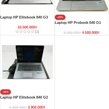
Laptop HP Elitebook 840 G3
-25%
Laptop HP Probook 640 G1
10.500.000
₫
(1)
4.500.000
₫
6.000.000
₫
-29%
Laptop HP Elitebook 840 G2
3.900.000
₫
5.500.000
₫