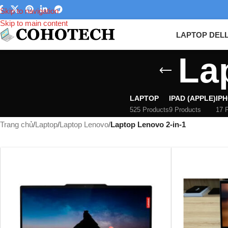
Skip to navigation
Skip to main content
LAPTOP DEL
La
LAPTOP
IPAD (APPLE)
IPH
525 Products
9 Products
17 
Trang chủ
/
Laptop
/
Laptop Lenovo
/
Laptop Lenovo 2-in-1