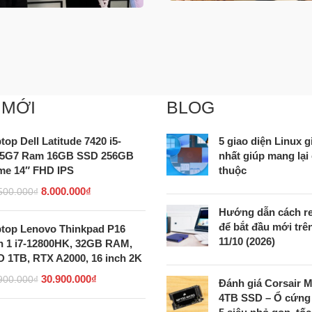
 MỚI
BLOG
top Dell Latitude 7420 i5-
5 giao diện Linux
45G7 Ram 16GB SSD 256GB
nhất giúp mang lại
e 14″ FHD IPS
thuộc
8.000.000
₫
500.000
₫
Hướng dẫn cách re
để bắt đầu mới tr
top Lenovo Thinkpad P16
11/10 (2026)
 1 i7-12800HK, 32GB RAM,
 1TB, RTX A2000, 16 inch 2K
30.900.000
₫
900.000
₫
Đánh giá Corsair 
4TB SSD – Ổ cứng