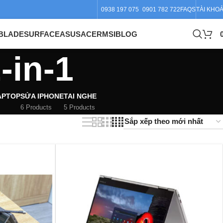
0938 197 075
0901 782 722
FAQS
TÀI KHO
BLADE
SURFACE
ASUS
ACER
MSI
BLOG
-in-1
APTOP
SỬA IPHONE
TAI NGHE
6 Products
5 Products