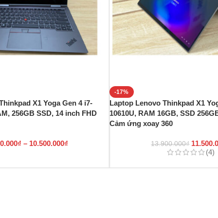
-17%
Thinkpad X1 Yoga Gen 4 i7-
Laptop Lenovo Thinkpad X1 Yog
AM, 256GB SSD, 14 inch FHD
10610U, RAM 16GB, SSD 256GB
Cảm ứng xoay 360
00.000
₫
–
10.500.000
₫
11.500.
13.900.000
₫
(4)