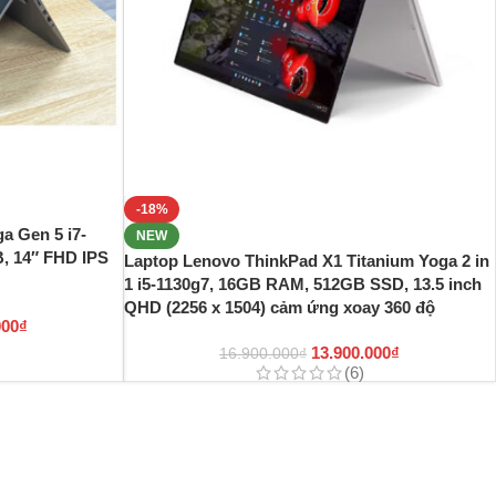
-18%
a Gen 5 i7-
NEW
, 14″ FHD IPS
Laptop Lenovo ThinkPad X1 Titanium Yoga 2 in
1 i5-1130g7, 16GB RAM, 512GB SSD, 13.5 inch
QHD (2256 x 1504) cảm ứng xoay 360 độ
000
₫
13.900.000
₫
16.900.000
₫
(6)