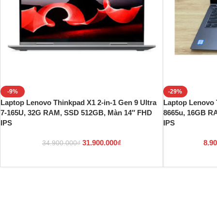
-9%
-29%
Laptop Lenovo Thinkpad X1 2-in-1 Gen 9 Ultra
Laptop Lenovo 
7-165U, 32G RAM, SSD 512GB, Màn 14″ FHD
8665u, 16GB R
IPS
IPS
31.900.000
₫
8.9
34.900.000
₫