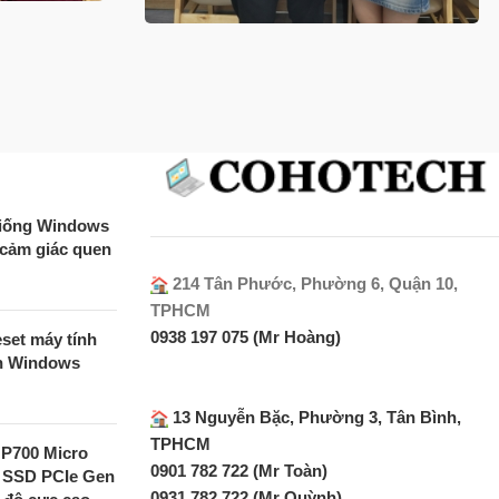
 giống Windows
 cảm giác quen
214 Tân Phước, Phường 6, Quận 10,
TPHCM
0938 197 075 (Mr Hoàng)
set máy tính
ên Windows
13 Nguyễn Bặc, Phường 3, Tân Bình,
TPHCM
MP700 Micro
0901 782 722 (Mr Toàn)
 SSD PCIe Gen
0931 782 722 (Mr Quỳnh)