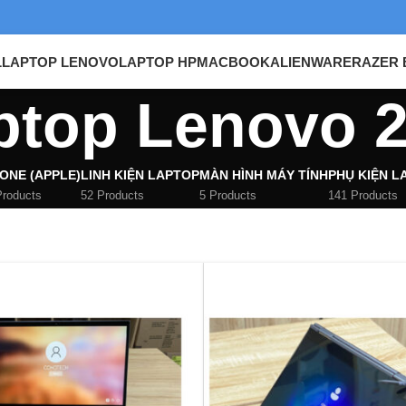
L
LAPTOP LENOVO
LAPTOP HP
MACBOOK
ALIENWARE
RAZER 
ptop Lenovo 2
ONE (APPLE)
LINH KIỆN LAPTOP
MÀN HÌNH MÁY TÍNH
PHỤ KIỆN L
Products
52 Products
5 Products
141 Products