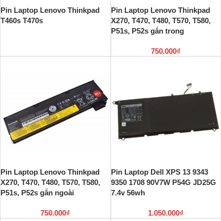
Pin Laptop Lenovo Thinkpad
Pin Laptop Lenovo Thinkpad
T460s T470s
X270, T470, T480, T570, T580,
P51s, P52s gắn trong
750.000
₫
Pin Laptop Lenovo Thinkpad
Pin Laptop Dell XPS 13 9343
X270, T470, T480, T570, T580,
9350 1708 90V7W P54G JD25G
P51s, P52s gắn ngoài
7.4v 56wh
750.000
₫
1.050.000
₫