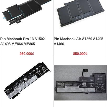
Pin Macbook Pro 13 A1502
Pin Macbook Air A1369 A1405
A1493 ME864 ME865
A1466
950.000
₫
850.000
₫