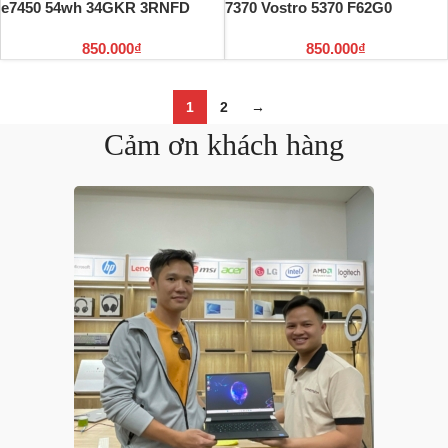
e7450 54wh 34GKR 3RNFD
7370 Vostro 5370 F62G0
850.000
₫
850.000
₫
1
2
→
Cảm ơn khách hàng