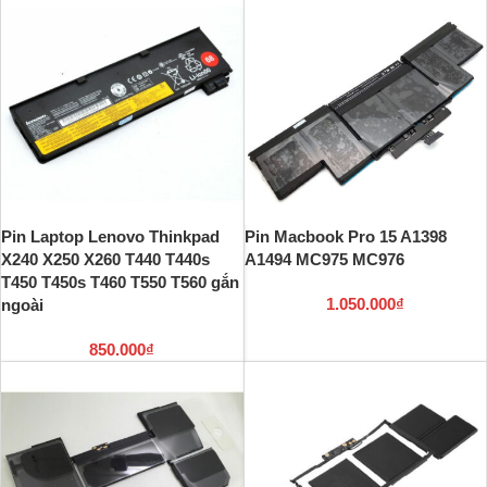
Pin Laptop Lenovo Thinkpad
Pin Macbook Pro 15 A1398
X240 X250 X260 T440 T440s
A1494 MC975 MC976
T450 T450s T460 T550 T560 gắn
1.050.000
₫
ngoài
850.000
₫