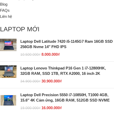
Blog
FAQs
Liên hệ
LAPTOP MỚI
Laptop Dell Latitude 7420 i5-1145G7 Ram 16GB SSD
256GB Nvme 14″ FHD IPS
8.000.000
₫
10.500.000
₫
Laptop Lenovo Thinkpad P16 Gen 1 i7-12800HK,
32GB RAM, SSD 1TB, RTX A2000, 16 inch 2K
30.900.000
₫
34.900.000
₫
Laptop Dell Precision 5550 i7-10850H, T1000 4GB,
15.6″ 4K Cảm ứng, 16GB RAM, 512GB SSD NVME
16.000.000
₫
19.000.000
₫