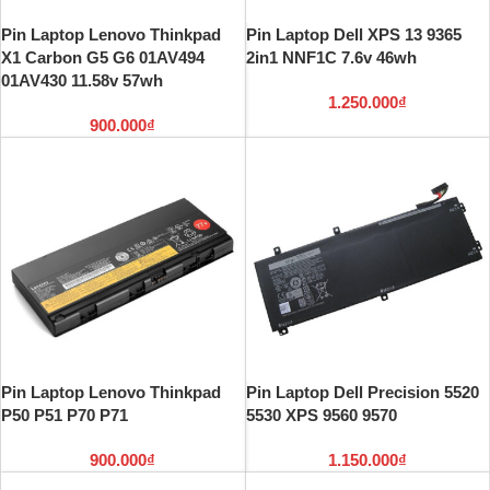
Pin Laptop Lenovo Thinkpad
Pin Laptop Dell XPS 13 9365
X1 Carbon G5 G6 01AV494
2in1 NNF1C 7.6v 46wh
01AV430 11.58v 57wh
1.250.000
₫
900.000
₫
Pin Laptop Lenovo Thinkpad
Pin Laptop Dell Precision 5520
P50 P51 P70 P71
5530 XPS 9560 9570
900.000
₫
1.150.000
₫