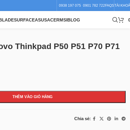
0938 197 075
0901 782 722
FAQS
TÀI KHO
BLADE
SURFACE
ASUS
ACER
MSI
BLOG
ovo Thinkpad P50 P51 P70 P71
THÊM VÀO GIỎ HÀNG
Chia sẻ: