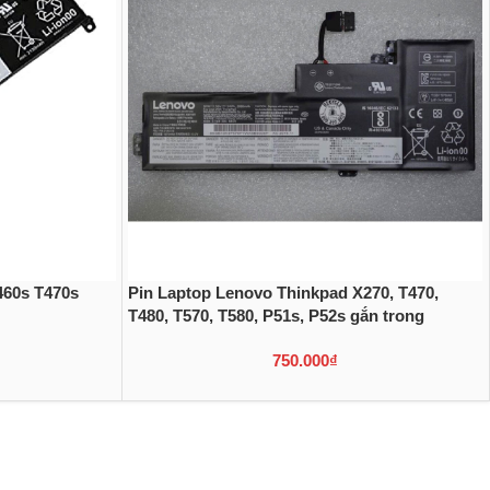
460s T470s
Pin Laptop Lenovo Thinkpad X270, T470,
T480, T570, T580, P51s, P52s gắn trong
750.000
₫