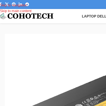
Skip to navigation
Skip to main content
LAPTOP DEL
Trang chủ
/
Linh kiện laptop
/
Pin Laptop
/
Pin Laptop Lenovo
/
Pin Lap