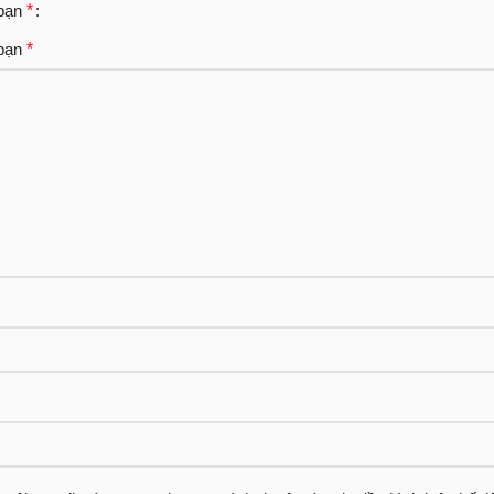
 bạn
*
 bạn
*