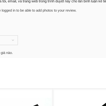
 tôi, email, và trang web trong trình duyệt này cho lần bình luận kế tiế
 logged in to be able to add photos to your review.
giá nào.