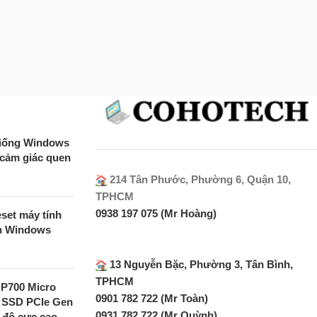
 giống Windows
 cảm giác quen
214 Tân Phước, Phường 6, Quận 10,
TPHCM
0938 197 075 (Mr Hoàng)
set máy tính
ên Windows
13 Nguyễn Bặc, Phường 3, Tân Bình,
TPHCM
MP700 Micro
0901 782 722 (Mr Toàn)
 SSD PCIe Gen
0931 782 722 (Mr Quỳnh)
c độ cực cao