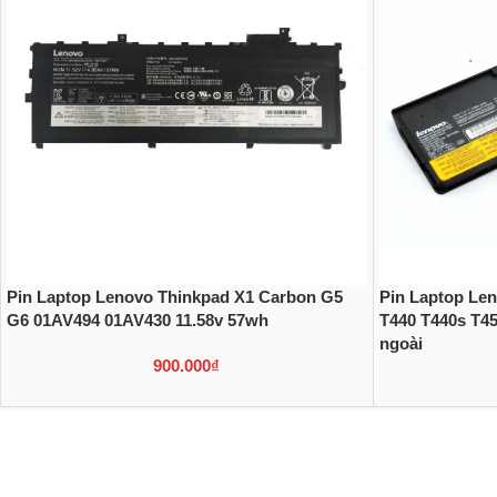
Pin Laptop Lenovo Thinkpad X1 Carbon G5
Pin Laptop Le
G6 01AV494 01AV430 11.58v 57wh
T440 T440s T45
ngoài
900.000
₫