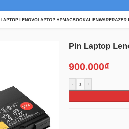
L
LAPTOP LENOVO
LAPTOP HP
MACBOOK
ALIENWARE
RAZER 
top Lenovo Thinkpad P50 P51 P70 P71
Pin Laptop Len
900.000
₫
-
+