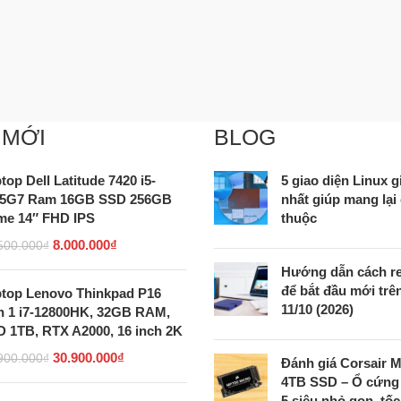
 MỚI
BLOG
top Dell Latitude 7420 i5-
5 giao diện Linux
45G7 Ram 16GB SSD 256GB
nhất giúp mang lại
e 14″ FHD IPS
thuộc
8.000.000
₫
500.000
₫
Hướng dẫn cách re
để bắt đầu mới tr
top Lenovo Thinkpad P16
11/10 (2026)
 1 i7-12800HK, 32GB RAM,
 1TB, RTX A2000, 16 inch 2K
30.900.000
₫
900.000
₫
Đánh giá Corsair 
4TB SSD – Ổ cứng
5 siêu nhỏ gọn, tố