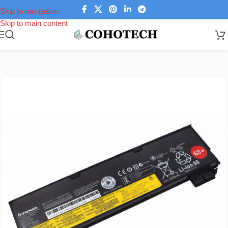
Skip to navigation
Skip to main content
Trang chủ
/
Linh kiện laptop
/
Pin Laptop
/
Pin Laptop Lenovo