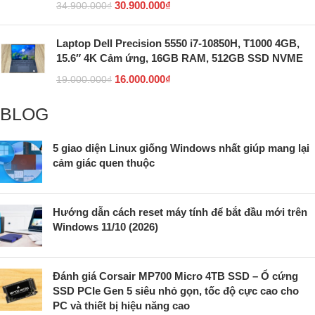
30.900.000
₫
34.900.000
₫
Laptop Dell Precision 5550 i7-10850H, T1000 4GB,
15.6″ 4K Cảm ứng, 16GB RAM, 512GB SSD NVME
16.000.000
₫
19.000.000
₫
BLOG
5 giao diện Linux giống Windows nhất giúp mang lại
cảm giác quen thuộc
Hướng dẫn cách reset máy tính để bắt đầu mới trên
Windows 11/10 (2026)
Đánh giá Corsair MP700 Micro 4TB SSD – Ổ cứng
SSD PCIe Gen 5 siêu nhỏ gọn, tốc độ cực cao cho
PC và thiết bị hiệu năng cao