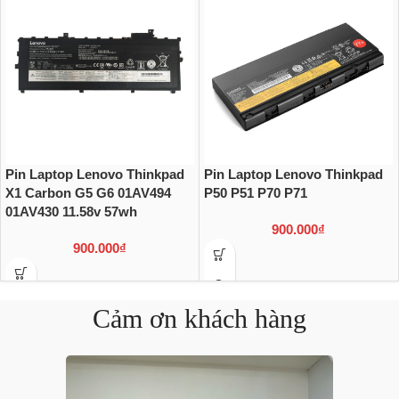
Pin Laptop Lenovo Thinkpad
Pin Laptop Lenovo Thinkpad
X1 Carbon G5 G6 01AV494
P50 P51 P70 P71
01AV430 11.58v 57wh
900.000
₫
900.000
₫
Cảm ơn khách hàng