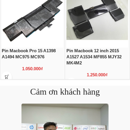
Pin Macbook Pro 15 A1398
Pin Macbook 12 inch 2015
A1494 MC975 MC976
A1527 A1534 MF855 MJY32
MK4M2
1.050.000
₫
1.250.000
₫
Cảm ơn khách hàng