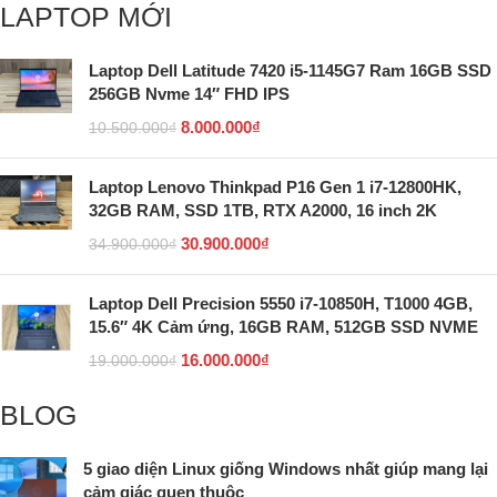
LAPTOP MỚI
Laptop Dell Latitude 7420 i5-1145G7 Ram 16GB SSD
256GB Nvme 14″ FHD IPS
8.000.000
₫
10.500.000
₫
Laptop Lenovo Thinkpad P16 Gen 1 i7-12800HK,
32GB RAM, SSD 1TB, RTX A2000, 16 inch 2K
30.900.000
₫
34.900.000
₫
Laptop Dell Precision 5550 i7-10850H, T1000 4GB,
15.6″ 4K Cảm ứng, 16GB RAM, 512GB SSD NVME
16.000.000
₫
19.000.000
₫
BLOG
5 giao diện Linux giống Windows nhất giúp mang lại
cảm giác quen thuộc