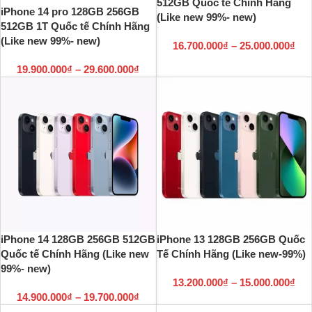
512GB Quốc tế Chính Hãng
iPhone 14 pro 128GB 256GB
(Like new 99%- new)
512GB 1T Quốc tế Chính Hãng
(Like new 99%- new)
16.700.000
₫
–
25.000.000
₫
19.900.000
₫
–
29.600.000
₫
iPhone 14 128GB 256GB 512GB
iPhone 13 128GB 256GB Quốc
Quốc tế Chính Hãng (Like new
Tế Chính Hãng (Like new-99%)
99%- new)
13.200.000
₫
–
15.000.000
₫
14.900.000
₫
–
19.700.000
₫