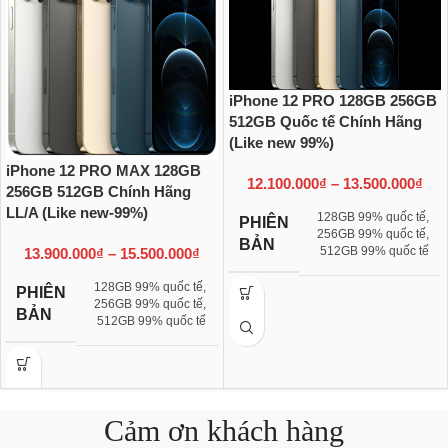
iPhone 12 PRO 128GB 256GB
512GB Quốc tế Chính Hãng
(Like new 99%)
iPhone 12 PRO MAX 128GB
12.100.000
₫
–
13.500.000
₫
256GB 512GB Chính Hãng
LL/A (Like new-99%)
128GB 99% quốc tế
,
PHIÊN
256GB 99% quốc tế
,
BẢN
512GB 99% quốc tế
13.900.000
₫
–
15.500.000
₫
128GB 99% quốc tế
,
PHIÊN
256GB 99% quốc tế
,
BẢN
512GB 99% quốc tế
Cảm ơn khách hàng