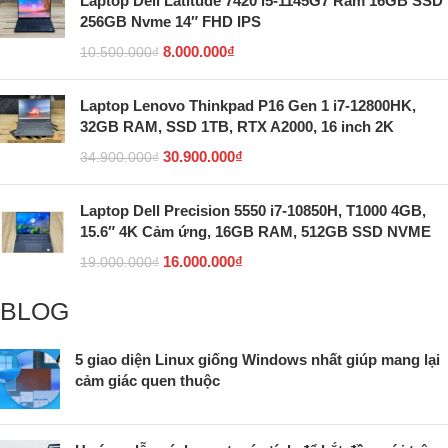
Laptop Dell Latitude 7420 i5-1145G7 Ram 16GB SSD
256GB Nvme 14″ FHD IPS
8.000.000
₫
10.500.000
₫
Laptop Lenovo Thinkpad P16 Gen 1 i7-12800HK,
32GB RAM, SSD 1TB, RTX A2000, 16 inch 2K
30.900.000
₫
34.900.000
₫
Laptop Dell Precision 5550 i7-10850H, T1000 4GB,
15.6″ 4K Cảm ứng, 16GB RAM, 512GB SSD NVME
16.000.000
₫
19.000.000
₫
BLOG
5 giao diện Linux giống Windows nhất giúp mang lại
cảm giác quen thuộc