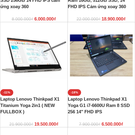
SSD 256GB 14 FHD IPS cảm
Ram 16GB, 512GB SSD, 14″
ứng xoay 360
FHD IPS Cảm ứng xoay 360
6.000.000
₫
18.900.000
₫
8.000.000
₫
22.000.000
₫
-11%
-18%
Laptop Lenovo Thinkpad X1
Laptop Lenovo Thinkpad X1
Titanium Yoga 2in1 ( NEW
Yoga G1 i7-6600U Ram 8 SSD
FULLBOX )
256 14″ FHD IPS
19.500.000
₫
6.500.000
₫
21.900.000
₫
7.900.000
₫