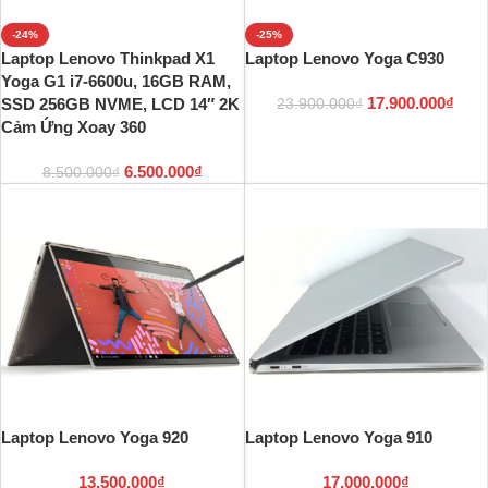
-24%
-25%
Laptop Lenovo Thinkpad X1
Laptop Lenovo Yoga C930
Yoga G1 i7-6600u, 16GB RAM,
17.900.000
₫
SSD 256GB NVME, LCD 14″ 2K
23.900.000
₫
Cảm Ứng Xoay 360
6.500.000
₫
8.500.000
₫
Laptop Lenovo Yoga 920
Laptop Lenovo Yoga 910
13.500.000
₫
17.000.000
₫