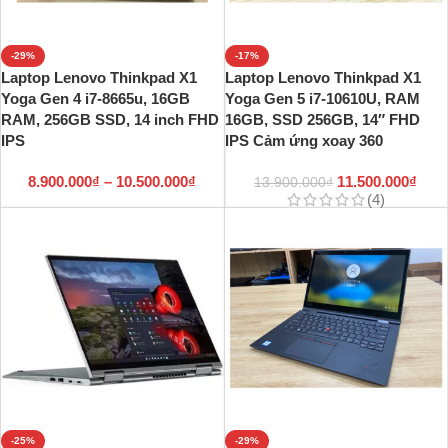
-29%
-17%
Laptop Lenovo Thinkpad X1
Laptop Lenovo Thinkpad X1
Yoga Gen 4 i7-8665u, 16GB
Yoga Gen 5 i7-10610U, RAM
RAM, 256GB SSD, 14 inch FHD
16GB, SSD 256GB, 14″ FHD
IPS
IPS Cảm ứng xoay 360
8.900.000
₫
–
10.500.000
₫
11.500.000
₫
13.900.000
₫
(4)
-25%
-29%