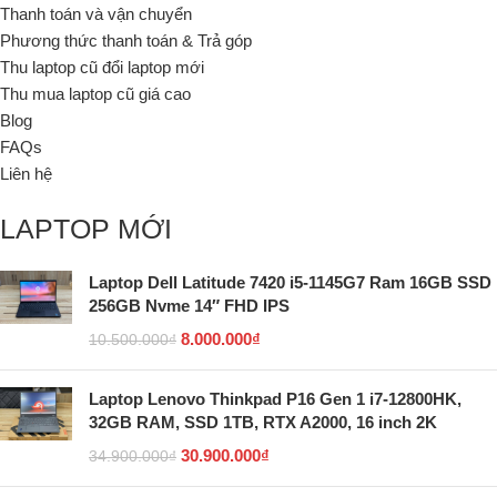
Thanh toán và vận chuyển
Phương thức thanh toán & Trả góp
Thu laptop cũ đổi laptop mới
Thu mua laptop cũ giá cao
Blog
FAQs
Liên hệ
LAPTOP MỚI
Laptop Dell Latitude 7420 i5-1145G7 Ram 16GB SSD
256GB Nvme 14″ FHD IPS
8.000.000
₫
10.500.000
₫
Laptop Lenovo Thinkpad P16 Gen 1 i7-12800HK,
32GB RAM, SSD 1TB, RTX A2000, 16 inch 2K
30.900.000
₫
34.900.000
₫