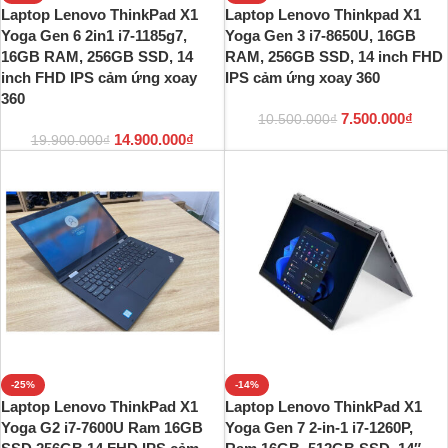
Laptop Lenovo ThinkPad X1
Laptop Lenovo Thinkpad X1
Yoga Gen 6 2in1 i7-1185g7,
Yoga Gen 3 i7-8650U, 16GB
16GB RAM, 256GB SSD, 14
RAM, 256GB SSD, 14 inch FHD
inch FHD IPS cảm ứng xoay
IPS cảm ứng xoay 360
360
7.500.000
₫
10.500.000
₫
14.900.000
₫
19.900.000
₫
-25%
-14%
Laptop Lenovo ThinkPad X1
Laptop Lenovo ThinkPad X1
Yoga G2 i7-7600U Ram 16GB
Yoga Gen 7 2-in-1 i7-1260P,