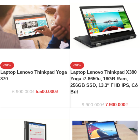
-20%
-20%
Laptop Lenovo Thinkpad Yoga
Laptop Lenovo Thinkpad X380
370
Yoga i7-8650u, 16GB Ram,
256GB SSD, 13.3″ FHD IPS, Có
5.500.000
₫
Bút
6.900.000
₫
7.900.000
₫
9.900.000
₫