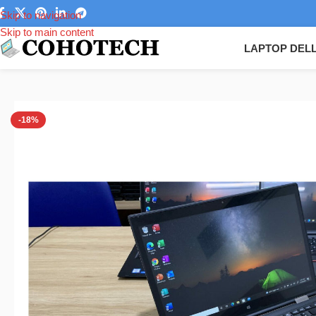
Skip to navigation
Skip to main content
LAPTOP DEL
Trang chủ
/
Laptop
/
Laptop Lenovo
/
Lenovo Yoga
/
Laptop Lenovo Th
-18%