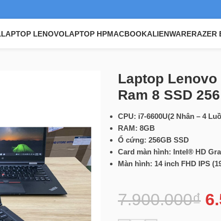
L
LAPTOP LENOVO
LAPTOP HP
MACBOOK
ALIENWARE
RAZER 
inkpad X1 Yoga G1 i7-6600U Ram 8 SSD 256 14″ FHD IPS
Laptop Lenovo 
Ram 8 SSD 256
CPU: i7-6600U(2 Nhân – 4 Luồ
RAM: 8GB
Ổ cứng: 256GB SSD
Card màn hình: Intel® HD Gra
Màn hình: 14 inch FHD IPS (
7.900.000
₫
6