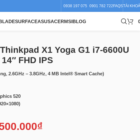
0938 197 075
0901 782 722
FAQS
TÀI KHO
BLADE
SURFACE
ASUS
ACER
MSI
BLOG
Thinkpad X1 Yoga G1 i7-6600U
 14″ FHD IPS
ng, 2.6GHz – 3.8GHz, 4 MB Intel® Smart Cache)
phics 520
1920×1080)
.500.000
₫