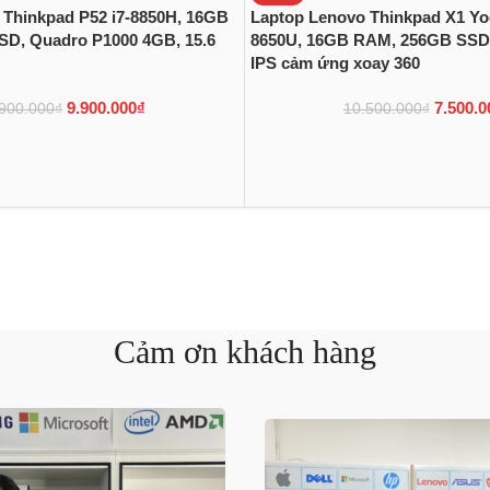
 Thinkpad P52 i7-8850H, 16GB
Laptop Lenovo Thinkpad X1 Yog
D, Quadro P1000 4GB, 15.6
8650U, 16GB RAM, 256GB SSD,
IPS cảm ứng xoay 360
9.900.000
₫
7.500.0
900.000
₫
10.500.000
₫
Cảm ơn khách hàng