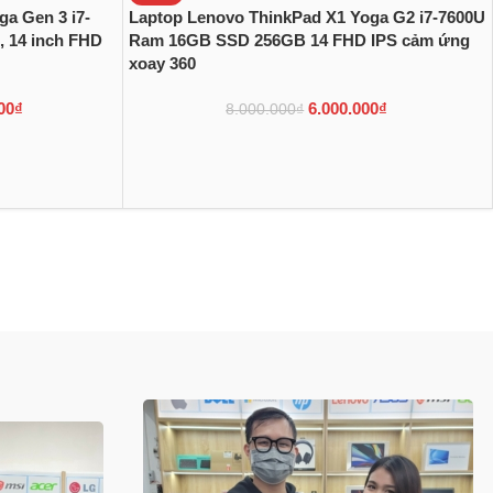
a Gen 3 i7-
Laptop Lenovo ThinkPad X1 Yoga G2 i7-7600U
 14 inch FHD
Ram 16GB SSD 256GB 14 FHD IPS cảm ứng
xoay 360
00
₫
6.000.000
₫
8.000.000
₫