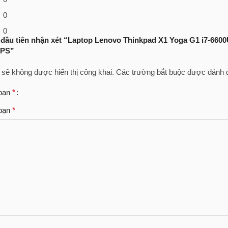
0
0
 đầu tiên nhận xét “Laptop Lenovo Thinkpad X1 Yoga G1 i7-66
IPS”
 sẽ không được hiển thị công khai.
Các trường bắt buộc được đánh
 bạn
*
 bạn
*