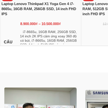
Laptop Lenovo Thinkpad X1 Yoga Gen 4 i7-
Laptop Lenovo
8665u, 16GB RAM, 256GB SSD, 14 inch FHD
RAM, 512GB SS
IPS
inch FHD IPS
8.900.000
₫
–
10.500.000
₫
12.
i7-8665u, 16GB RAM, 256GB SSD,
14 inch 2K IPS cảm ứng xoay 360 độ
có bút
,
i7-8665u, 16GB RAM, 256GB
CẤU
SSD, 14 inch FHD IPS cảm ứng xoay
HÌNH
360 độ có bút
,
i5-8365u, 16GB RAM,
256GB SSD, 14 inch FHD IPS cảm
ứng xoay 360 độ có bút