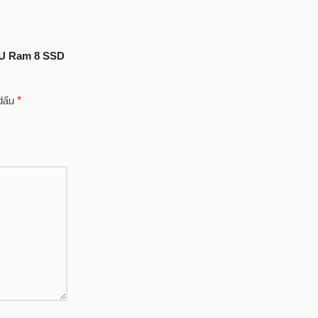
00U Ram 8 SSD
 dấu
*