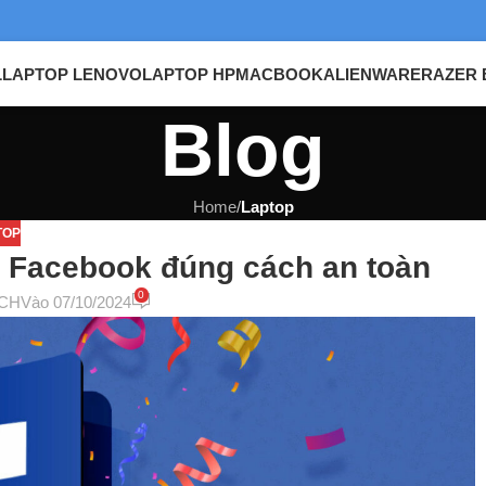
L
LAPTOP LENOVO
LAPTOP HP
MACBOOK
ALIENWARE
RAZER 
Blog
Home
/
Laptop
TOP
n Facebook đúng cách an toàn
0
CH
Vào 07/10/2024