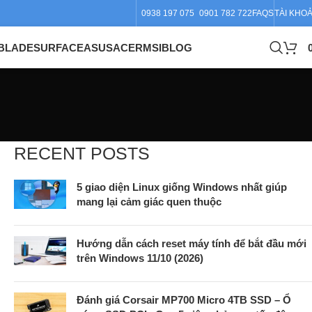
0938 197 075
0901 782 722
FAQS
TÀI KHO
BLADE
SURFACE
ASUS
ACER
MSI
BLOG
RECENT POSTS
5 giao diện Linux giống Windows nhất giúp
mang lại cảm giác quen thuộc
Hướng dẫn cách reset máy tính để bắt đầu mới
trên Windows 11/10 (2026)
Đánh giá Corsair MP700 Micro 4TB SSD – Ổ