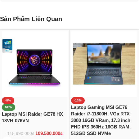
Sản Phẩm Liên Quan
-8%
-13%
Laptop Gaming MSI GE76
NEW
Raider i7-11800H, VGa RTX
Laptop MSI Raider GE78 HX
3080 16GB VRam, 17.3 inch
13VH-076VN
FHD IPS 360Hz 16GB RAM,
109.500.000
₫
512GB SSD NVMe
118.990.000
₫