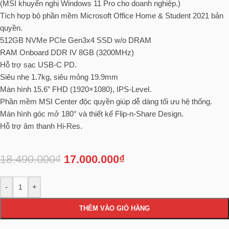
(MSI khuyến nghị Windows 11 Pro cho doanh nghiệp.)
Tích hợp bộ phần mềm Microsoft Office Home & Student 2021 bản
quyền.
512GB NVMe PCIe Gen3x4 SSD w/o DRAM
RAM Onboard DDR IV 8GB (3200MHz)
Hỗ trợ sạc USB-C PD.
Siêu nhẹ 1.7kg, siêu mỏng 19.9mm
Màn hình 15.6” FHD (1920×1080), IPS-Level.
Phần mềm MSI Center độc quyền giúp dễ dàng tối ưu hệ thống.
Màn hình góc mở 180° và thiết kế Flip-n-Share Design.
Hỗ trợ âm thanh Hi-Res.
18.490.000
₫
17.000.000
₫
-
+
THÊM VÀO GIỎ HÀNG