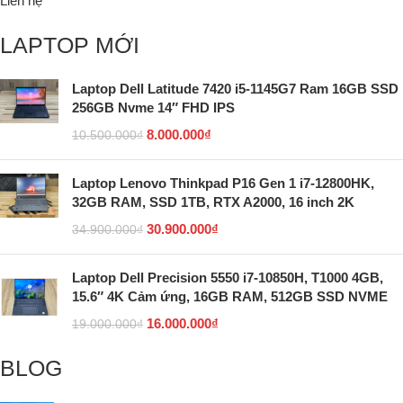
Liên hệ
LAPTOP MỚI
Laptop Dell Latitude 7420 i5-1145G7 Ram 16GB SSD
256GB Nvme 14″ FHD IPS
8.000.000
₫
10.500.000
₫
Laptop Lenovo Thinkpad P16 Gen 1 i7-12800HK,
32GB RAM, SSD 1TB, RTX A2000, 16 inch 2K
30.900.000
₫
34.900.000
₫
Laptop Dell Precision 5550 i7-10850H, T1000 4GB,
15.6″ 4K Cảm ứng, 16GB RAM, 512GB SSD NVME
16.000.000
₫
19.000.000
₫
BLOG