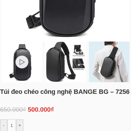
Túi đeo chéo công nghệ BANGE BG – 7256
650.000
₫
500.000
₫
-
+