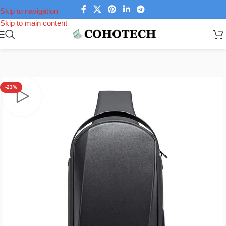
Skip to navigation
Skip to main content
Trang chủ
/
Phụ kiện laptop
/
Túi đeo chéo
-23%