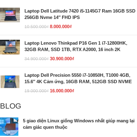
Laptop Dell Latitude 7420 i5-1145G7 Ram 16GB SSD
256GB Nvme 14″ FHD IPS
8.000.000
₫
10.500.000
₫
Laptop Lenovo Thinkpad P16 Gen 1 i7-12800HK,
32GB RAM, SSD 1TB, RTX A2000, 16 inch 2K
30.900.000
₫
34.900.000
₫
Laptop Dell Precision 5550 i7-10850H, T1000 4GB,
15.6″ 4K Cảm ứng, 16GB RAM, 512GB SSD NVME
16.000.000
₫
19.000.000
₫
BLOG
5 giao diện Linux giống Windows nhất giúp mang lại
cảm giác quen thuộc