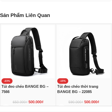
Sản Phẩm Liên Quan
-23%
-15%
Túi đeo chéo BANGE BG –
Túi đeo chéo thời trang
7566
BANGE BG – 22085
500.000
₫
500.000
₫
650.000
₫
590.000
₫