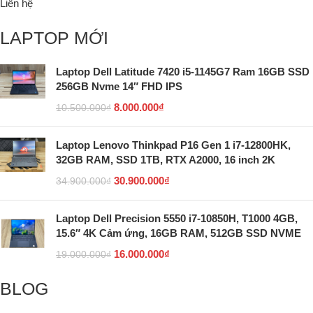
Liên hệ
LAPTOP MỚI
Laptop Dell Latitude 7420 i5-1145G7 Ram 16GB SSD
256GB Nvme 14″ FHD IPS
8.000.000
₫
10.500.000
₫
Laptop Lenovo Thinkpad P16 Gen 1 i7-12800HK,
32GB RAM, SSD 1TB, RTX A2000, 16 inch 2K
30.900.000
₫
34.900.000
₫
Laptop Dell Precision 5550 i7-10850H, T1000 4GB,
15.6″ 4K Cảm ứng, 16GB RAM, 512GB SSD NVME
16.000.000
₫
19.000.000
₫
BLOG