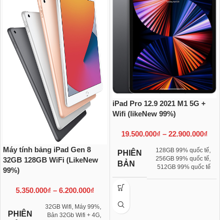
iPad Pro 12.9 2021 M1 5G +
Wifi (likeNew 99%)
19.500.000
₫
–
22.900.000
₫
Máy tính bảng iPad Gen 8
128GB 99% quốc tế
,
PHIÊN
256GB 99% quốc tế
,
32GB 128GB WiFi (LikeNew
BẢN
512GB 99% quốc tế
99%)
5.350.000
₫
–
6.200.000
₫
32GB Wifi, Máy 99%
,
PHIÊN
Bản 32Gb Wifi + 4G,