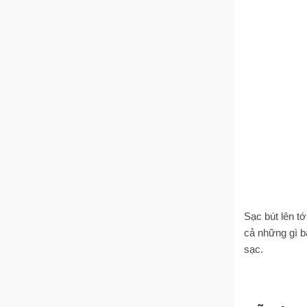
Sạc bút lên t
cả những gì b
sạc.