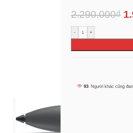
2.290.000
₫
1
-
+
93
Người khác cũng đan