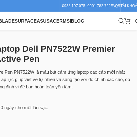
0938 197 075
0901 782 722
FAQS
TÀI KHO
BLADE
SURFACE
ASUS
ACER
MSI
BLOG
aptop Dell PN7522W Premier
ctive Pen
ive Pen PN7522W là mẫu bút cảm ứng laptop cao cấp mới nhất
áp lực giúp viết vẽ tự nhiên và sáng tạo với độ chính xác cao, có
ng định vị để bạn hoàn toàn yên tâm.
0 ngày cho một lần sạc.