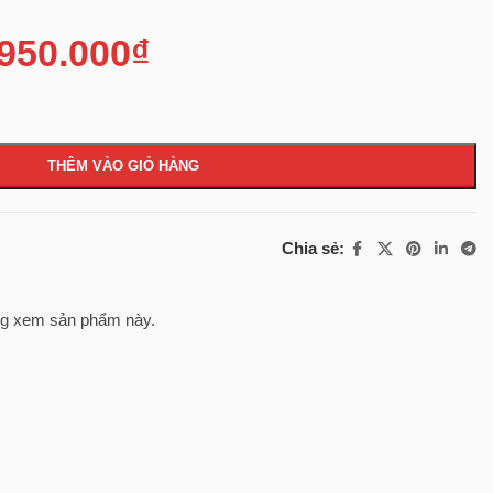
.950.000
₫
THÊM VÀO GIỎ HÀNG
Chia sẻ:
g xem sản phẩm này.