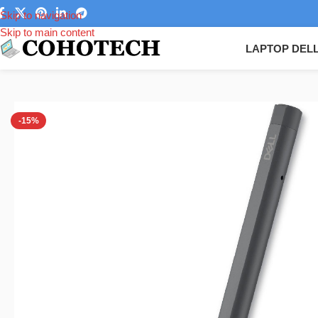
Skip to navigation
Skip to main content
LAPTOP DEL
Trang chủ
/
Phụ kiện laptop
/
Bút cảm ứng laptop
/
Bút cảm ứng Lapt
-15%