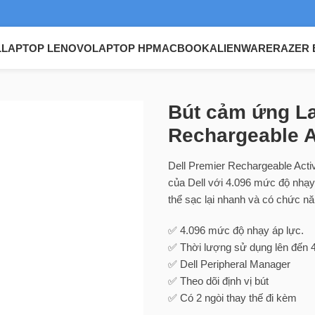
L
LAPTOP LENOVO
LAPTOP HP
MACBOOK
ALIENWARE
RAZER 
op Dell PN7522W Premier Rechargeable Active Pen
Bút cảm ứng L
Rechargeable A
Dell Premier Rechargeable Act
của Dell với 4.096 mức độ nhạy 
thể sạc lại nhanh và có chức nă
✅ 4.096 mức độ nhạy áp lực.
✅ Thời lượng sử dụng lên đến 4
✅ Dell Peripheral Manager
✅ Theo dõi định vị bút
✅ Có 2 ngòi thay thế đi kèm