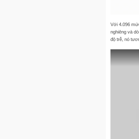
Với 4.096 mức
nghiêng và dò
độ trễ, nó tươ