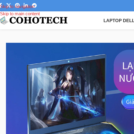
Skip to navigation
Skip to main content
LAPTOP DEL
Trang chủ
/
Phụ kiện laptop
/
Tản nhiệt laptop
/
Kệ tản nhiệt ICE CO