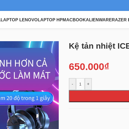
L
LAPTOP LENOVO
LAPTOP HP
MACBOOK
ALIENWARE
RAZER 
OREL K10 có đèn RGB
Kệ tản nhiệt 
650.000
₫
-
+