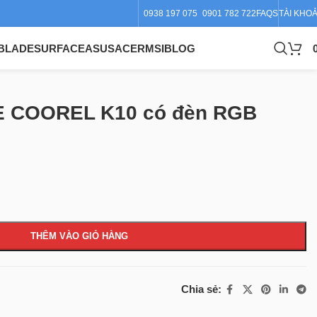
0938 197 075
0901 782 722
FAQS
TÀI KHO
BLADE
SURFACE
ASUS
ACER
MSI
BLOG
ICE COOREL K10 có đèn RGB
THÊM VÀO GIỎ HÀNG
Chia sẻ: