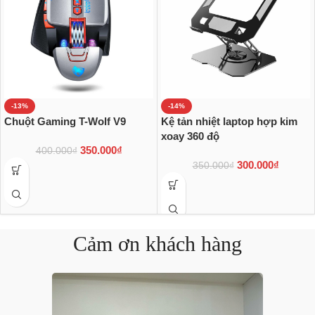
-13%
-14%
Chuột Gaming T-Wolf V9
Kệ tản nhiệt laptop hợp kim
xoay 360 độ
350.000
₫
400.000
₫
300.000
₫
350.000
₫
Cảm ơn khách hàng