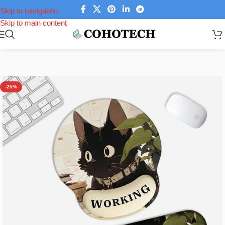
Skip to navigation
Skip to main content
Trang chủ
/
Phụ kiện laptop
/
Tấm lót chuột
-25%