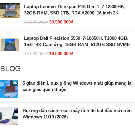
Laptop Lenovo Thinkpad P16 Gen 1 i7-12800HK,
32GB RAM, SSD 1TB, RTX A2000, 16 inch 2K
30.900.000
₫
34.900.000
₫
Laptop Dell Precision 5550 i7-10850H, T1000 4GB,
15.6″ 4K Cảm ứng, 16GB RAM, 512GB SSD NVME
16.000.000
₫
19.000.000
₫
BLOG
5 giao diện Linux giống Windows nhất giúp mang lại
cảm giác quen thuộc
Hướng dẫn cách reset máy tính để bắt đầu mới trên
Windows 11/10 (2026)