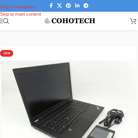
Skip to navigation
Skip to main content
top Lenovo
/
Laptop Lenovo Thinkpad
/
Laptop Lenovo Thinkpad dòng P
-11%