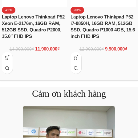
-20%
-23%
Laptop Lenovo Thinkpad P52
Laptop Lenovo Thinkpad P52
Xeon E-2176m, 16GB RAM,
i7-8850H, 16GB RAM, 512GB
512GB SSD, Quadro P2000,
SSD, Quadro P1000 4GB, 15.6
15.6″ FHD IPS
inch FHD IPS
11.900.000
₫
9.900.000
₫
14.900.000
₫
12.900.000
₫
Cảm ơn khách hàng