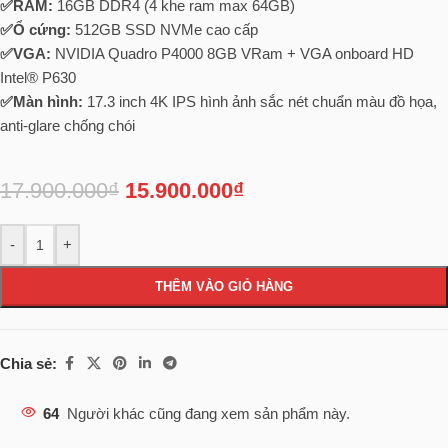
✅RAM:
16GB DDR4 (4 khe ram max 64GB)
✅Ổ cứng:
512GB SSD NVMe cao cấp
✅VGA:
NVIDIA Quadro P4000 8GB VRam + VGA onboard HD
Intel® P630
✅Màn hình:
17.3 inch 4K IPS hình ảnh sắc nét chuẩn màu đồ họa,
anti-glare chống chói
17.900.000
₫
15.900.000
₫
-
+
THÊM VÀO GIỎ HÀNG
Chia sẻ:
64
Người khác cũng đang xem sản phẩm này.