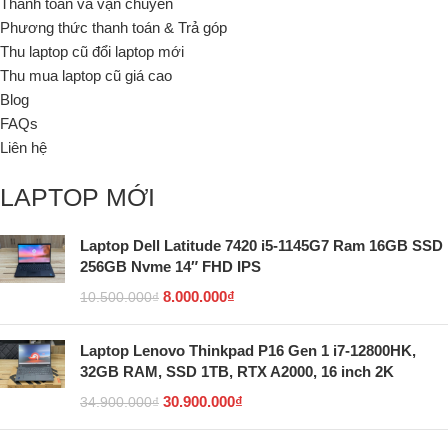
Thanh toán và vận chuyển
Phương thức thanh toán & Trả góp
Thu laptop cũ đổi laptop mới
Thu mua laptop cũ giá cao
Blog
FAQs
Liên hệ
LAPTOP MỚI
Laptop Dell Latitude 7420 i5-1145G7 Ram 16GB SSD
256GB Nvme 14″ FHD IPS
8.000.000
₫
10.500.000
₫
Laptop Lenovo Thinkpad P16 Gen 1 i7-12800HK,
32GB RAM, SSD 1TB, RTX A2000, 16 inch 2K
30.900.000
₫
34.900.000
₫