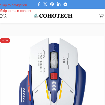
Skip to navigation
Skip to main content
Trang chủ
/
Phụ kiện laptop
/
Chuột máy tính
-17%