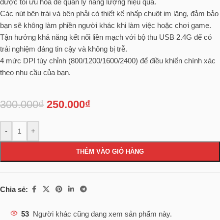
được tối ưu hóa để quản lý năng lượng hiệu quả.
Các nút bên trái và bên phải có thiết kế nhấp chuột im lặng, đảm bảo
bạn sẽ không làm phiền người khác khi làm việc hoặc chơi game.
Tận hưởng khả năng kết nối liền mạch với bộ thu USB 2.4G để có
trải nghiệm đáng tin cậy và không bị trễ.
4 mức DPI tùy chỉnh (800/1200/1600/2400) để điều khiển chính xác
theo nhu cầu của bạn.
300.000
₫
250.000
₫
-
+
THÊM VÀO GIỎ HÀNG
Chia sẻ:
53
Người khác cũng đang xem sản phẩm này.