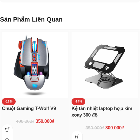
Sản Phẩm Liên Quan
-13%
-14%
Chuột Gaming T-Wolf V9
Kệ tản nhiệt laptop hợp kim
xoay 360 độ
350.000
₫
400.000
₫
300.000
₫
350.000
₫