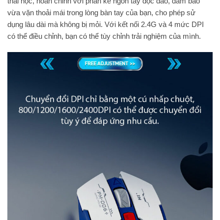
thái học, hoàn chỉnh với phần kê ngón tay độc đáo, đảm bảo
vừa vặn thoải mái trong lòng bàn tay của bạn, cho phép sử
dụng lâu dài mà không bị mỏi. Với kết nối 2.4G và 4 mức DPI
có thể điều chỉnh, bạn có thể tùy chỉnh trải nghiệm của mình.