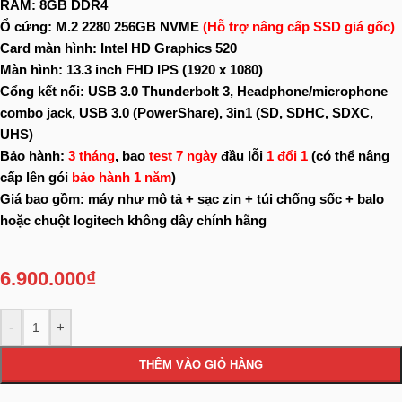
RAM: 8GB DDR4
Ổ cứng: M.2 2280 256GB NVME
(Hỗ trợ nâng cấp SSD giá gốc)
Card màn hình: Intel HD Graphics 520
Màn hình: 13.3 inch FHD IPS (1920 x 1080)
Cổng kết nối: USB 3.0 Thunderbolt 3, Headphone/microphone
combo jack, USB 3.0 (PowerShare), 3in1 (SD, SDHC, SDXC,
UHS)
Bảo hành:
3 tháng
, bao
test 7 ngày
đầu lỗi
1 đổi 1
(có thể nâng
cấp lên gói
bảo hành 1 năm
)
Giá bao gồm: máy như mô tả + sạc zin + túi chống sốc + balo
hoặc chuột logitech không dây chính hãng
6.900.000
₫
-
+
THÊM VÀO GIỎ HÀNG