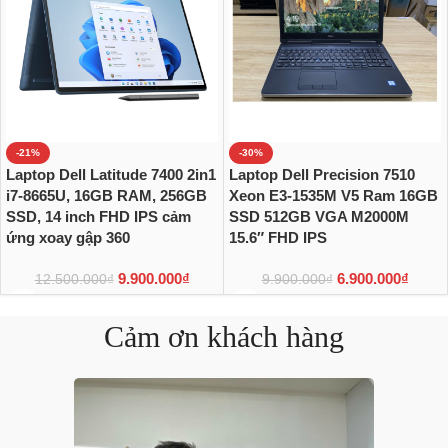
-21%
-30%
Laptop Dell Latitude 7400 2in1
Laptop Dell Precision 7510
i7-8665U, 16GB RAM, 256GB
Xeon E3-1535M V5 Ram 16GB
SSD, 14 inch FHD IPS cảm
SSD 512GB VGA M2000M
ứng xoay gập 360
15.6″ FHD IPS
9.900.000
₫
6.900.000
₫
12.500.000
₫
9.900.000
₫
Cảm ơn khách hàng