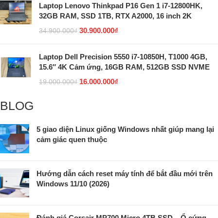
Laptop Lenovo Thinkpad P16 Gen 1 i7-12800HK,
32GB RAM, SSD 1TB, RTX A2000, 16 inch 2K
30.900.000
₫
34.900.000
₫
Laptop Dell Precision 5550 i7-10850H, T1000 4GB,
15.6″ 4K Cảm ứng, 16GB RAM, 512GB SSD NVME
16.000.000
₫
19.000.000
₫
BLOG
5 giao diện Linux giống Windows nhất giúp mang lại
cảm giác quen thuộc
Hướng dẫn cách reset máy tính để bắt đầu mới trên
Windows 11/10 (2026)
Đánh giá Corsair MP700 Micro 4TB SSD – Ổ cứng