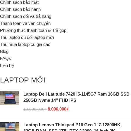
Chính sách bảo mật
Chính sách bảo hành
Chính sách đổi và trả hàng
Thanh toán và vận chuyển
Phương thức thanh toán & Trả góp
Thu laptop cũ đổi laptop mới
Thu mua laptop cũ giá cao
Blog
FAQs
Liên hệ
LAPTOP MỚI
Laptop Dell Latitude 7420 i5-1145G7 Ram 16GB SSD
256GB Nvme 14″ FHD IPS
8.000.000
₫
10.500.000
₫
Laptop Lenovo Thinkpad P16 Gen 1 i7-12800HK,
32GB RAM, SSD 1TB, RTX A2000, 16 inch 2K