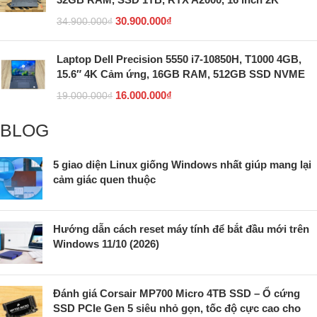
30.900.000
₫
34.900.000
₫
Laptop Dell Precision 5550 i7-10850H, T1000 4GB,
15.6″ 4K Cảm ứng, 16GB RAM, 512GB SSD NVME
16.000.000
₫
19.000.000
₫
BLOG
5 giao diện Linux giống Windows nhất giúp mang lại
cảm giác quen thuộc
Hướng dẫn cách reset máy tính để bắt đầu mới trên
Windows 11/10 (2026)
Đánh giá Corsair MP700 Micro 4TB SSD – Ổ cứng
SSD PCIe Gen 5 siêu nhỏ gọn, tốc độ cực cao cho