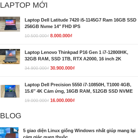
LAPTOP MỚI
Laptop Dell Latitude 7420 i5-1145G7 Ram 16GB SSD
256GB Nvme 14″ FHD IPS
8.000.000
₫
10.500.000
₫
Laptop Lenovo Thinkpad P16 Gen 1 i7-12800HK,
32GB RAM, SSD 1TB, RTX A2000, 16 inch 2K
30.900.000
₫
34.900.000
₫
Laptop Dell Precision 5550 i7-10850H, T1000 4GB,
15.6″ 4K Cảm ứng, 16GB RAM, 512GB SSD NVME
16.000.000
₫
19.000.000
₫
BLOG
5 giao diện Linux giống Windows nhất giúp mang lại
cảm giác quen thuộc