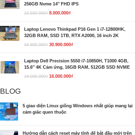
256GB Nvme 14″ FHD IPS
8.000.000
₫
10.500.000
₫
Laptop Lenovo Thinkpad P16 Gen 1 i7-12800HK,
32GB RAM, SSD 1TB, RTX A2000, 16 inch 2K
30.900.000
₫
34.900.000
₫
Laptop Dell Precision 5550 i7-10850H, T1000 4GB,
15.6″ 4K Cảm ứng, 16GB RAM, 512GB SSD NVME
16.000.000
₫
19.000.000
₫
BLOG
5 giao diện Linux giống Windows nhất giúp mang lại
cảm giác quen thuộc
Hướng dẫn cách reset máy tính để bắt đầu mới trên