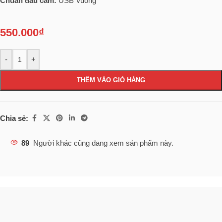
Chuẩn đầu cắm:
USB Vuông
550.000
₫
-
+
THÊM VÀO GIỎ HÀNG
Chia sẻ:
89
Người khác cũng đang xem sản phẩm này.