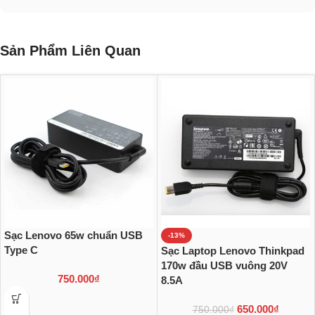
Sản Phẩm Liên Quan
Sạc Lenovo 65w chuẩn USB
-13%
Type C
Sạc Laptop Lenovo Thinkpad
170w đầu USB vuông 20V
750.000
₫
8.5A
650.000
₫
750.000
₫