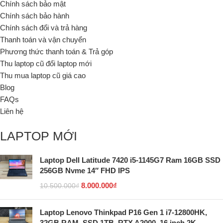
Chính sách bảo mật
Chính sách bảo hành
Chính sách đổi và trả hàng
Thanh toán và vận chuyển
Phương thức thanh toán & Trả góp
Thu laptop cũ đổi laptop mới
Thu mua laptop cũ giá cao
Blog
FAQs
Liên hệ
LAPTOP MỚI
Laptop Dell Latitude 7420 i5-1145G7 Ram 16GB SSD
256GB Nvme 14″ FHD IPS
8.000.000
₫
10.500.000
₫
Laptop Lenovo Thinkpad P16 Gen 1 i7-12800HK,
32GB RAM, SSD 1TB, RTX A2000, 16 inch 2K