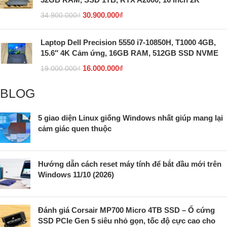
30.900.000
₫
34.900.000
₫
Laptop Dell Precision 5550 i7-10850H, T1000 4GB,
15.6″ 4K Cảm ứng, 16GB RAM, 512GB SSD NVME
16.000.000
₫
19.000.000
₫
BLOG
5 giao diện Linux giống Windows nhất giúp mang lại
cảm giác quen thuộc
Hướng dẫn cách reset máy tính để bắt đầu mới trên
Windows 11/10 (2026)
Đánh giá Corsair MP700 Micro 4TB SSD – Ổ cứng
SSD PCIe Gen 5 siêu nhỏ gọn, tốc độ cực cao cho