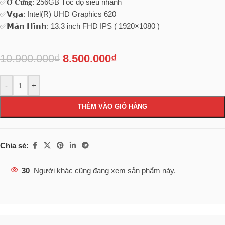
✅𝐎̂̉ 𝐂𝐮̛́𝐧𝐠: 256GB Tốc độ siêu nhanh
✅𝗩𝗴𝗮: Intel(R) UHD Graphics 620
✅𝗠𝗮̀𝗻 𝗛𝗶̀𝗻𝗵: 13.3 inch FHD IPS ( 1920×1080 )
10.900.000
₫
8.500.000
₫
-
+
THÊM VÀO GIỎ HÀNG
Chia sẻ:
30
Người khác cũng đang xem sản phẩm này.