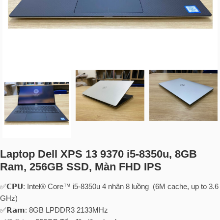
Laptop Dell XPS 13 9370 i5-8350u, 8GB
Ram, 256GB SSD, Màn FHD IPS
✅𝗖𝗣𝗨: Intel® Core™ i5-8350u 4 nhân 8 luồng (6M cache, up to 3.6
GHz)
✅𝗥𝗮𝗺: 8GB LPDDR3 2133MHz