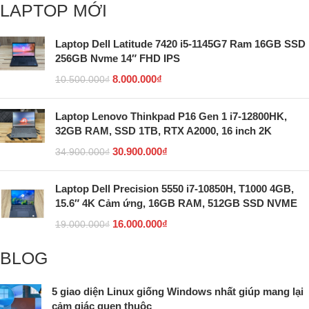
LAPTOP MỚI
Laptop Dell Latitude 7420 i5-1145G7 Ram 16GB SSD
256GB Nvme 14″ FHD IPS
8.000.000
₫
10.500.000
₫
Laptop Lenovo Thinkpad P16 Gen 1 i7-12800HK,
32GB RAM, SSD 1TB, RTX A2000, 16 inch 2K
30.900.000
₫
34.900.000
₫
Laptop Dell Precision 5550 i7-10850H, T1000 4GB,
15.6″ 4K Cảm ứng, 16GB RAM, 512GB SSD NVME
16.000.000
₫
19.000.000
₫
BLOG
5 giao diện Linux giống Windows nhất giúp mang lại
cảm giác quen thuộc