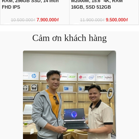
RAM, 256GB SSD, 14 inch
M2000M, 15.6″ 4K, RAM
FHD IPS
16GB, SSD 512GB
7.900.000
₫
9.500.000
₫
10.500.000
₫
11.900.000
₫
Cảm ơn khách hàng