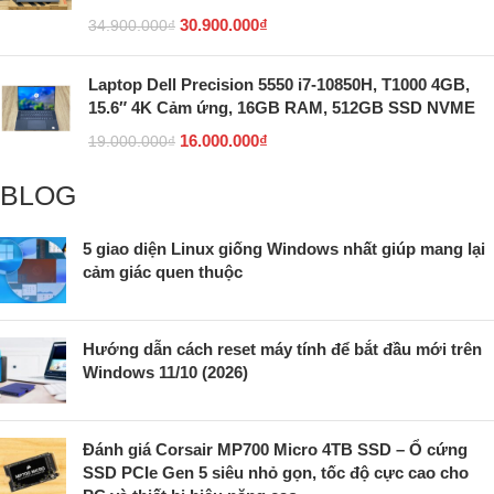
30.900.000
₫
34.900.000
₫
Laptop Dell Precision 5550 i7-10850H, T1000 4GB,
15.6″ 4K Cảm ứng, 16GB RAM, 512GB SSD NVME
16.000.000
₫
19.000.000
₫
BLOG
5 giao diện Linux giống Windows nhất giúp mang lại
cảm giác quen thuộc
Hướng dẫn cách reset máy tính để bắt đầu mới trên
Windows 11/10 (2026)
Đánh giá Corsair MP700 Micro 4TB SSD – Ổ cứng
SSD PCIe Gen 5 siêu nhỏ gọn, tốc độ cực cao cho