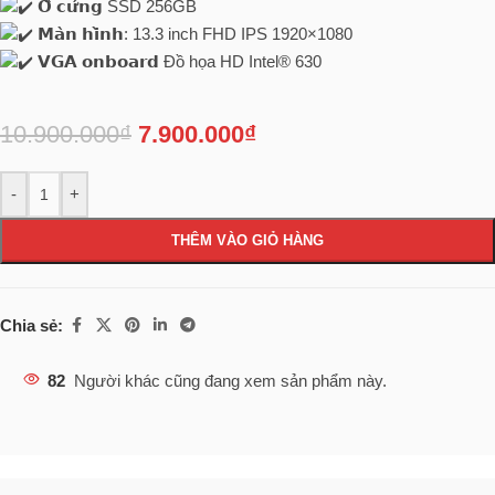
𝗢̂̉ 𝗰𝘂̛́𝗻𝗴 SSD 256GB
𝗠𝗮̀𝗻 𝗵𝗶̀𝗻𝗵: 13.3 inch FHD IPS 1920×1080
𝗩𝗚𝗔 𝗼𝗻𝗯𝗼𝗮𝗿𝗱 Đồ họa HD Intel® 630
10.900.000
₫
7.900.000
₫
-
+
THÊM VÀO GIỎ HÀNG
Chia sẻ:
82
Người khác cũng đang xem sản phẩm này.