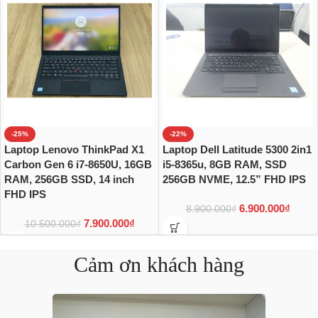
-25%
-22%
Laptop Lenovo ThinkPad X1
Laptop Dell Latitude 5300 2in1
Carbon Gen 6 i7-8650U, 16GB
i5-8365u, 8GB RAM, SSD
RAM, 256GB SSD, 14 inch
256GB NVME, 12.5” FHD IPS
FHD IPS
6.900.000
₫
8.900.000
₫
7.900.000
₫
10.500.000
₫
Cảm ơn khách hàng