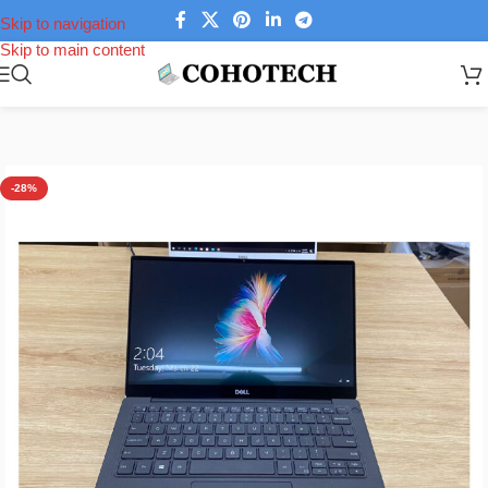
Skip to navigation
Skip to main content
Trang chủ
/
Laptop
/
Laptop Dell
/
Dell XPS
-28%