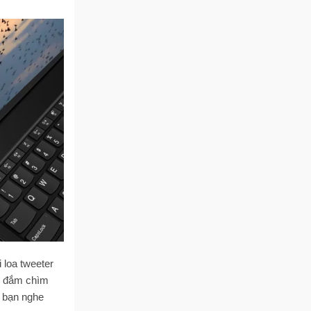
 loa tweeter
nh đắm chìm
o bạn nghe