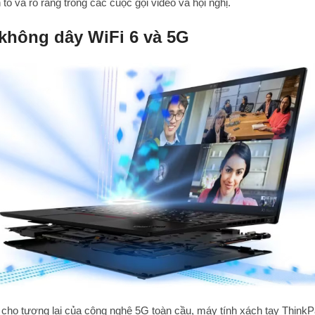
to và rõ ràng trong các cuộc gọi video và hội nghị.
 không dây WiFi 6 và 5G
 cho tương lai của công nghệ 5G toàn cầu, máy tính xách tay Think