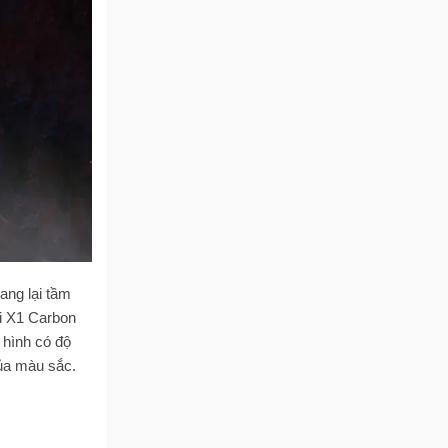
ang lại tầm
ới X1 Carbon
 hình có độ
ủa màu sắc.