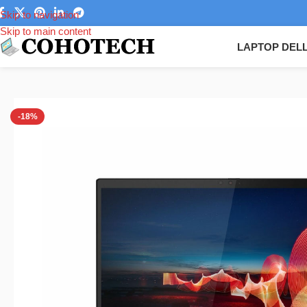
Skip to navigation
Skip to main content
LAPTOP DEL
Trang chủ
/
Laptop
/
Laptop Văn Phòng
/
Laptop Lenovo ThinkPad X
-18%