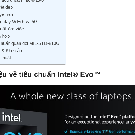
yệt đẹp
yệt vời
ng dây WiFi 6 và 5G
uất làm việc
h hợp
chuẩn quân đội MIL-STD-810G
i & Khe cắm
 thuật
iệu về tiêu chuẩn Intel® Evo™