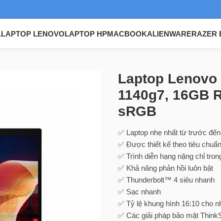
L
LAPTOP LENOVO
LAPTOP HP
MACBOOK
ALIENWARE
RAZER 
1 Nano Gen 1 i5-1140g7, 16GB RAM, 256GB SSD, 13.3″ 2K 100
Laptop Lenovo 
1140g7, 16GB 
sRGB
✅ Laptop nhẹ nhất từ trước đến
✅ Được thiết kế theo tiêu chu
✅ Trình diễn hạng nặng chỉ tron
✅ Khả năng phản hồi luôn bật
✅ Thunderbolt™ 4 siêu nhanh
✅ Sạc nhanh
✅ Tỷ lệ khung hình 16:10 cho n
✅ Các giải pháp bảo mật ThinkS