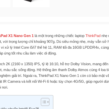
kPad X1 Nano Gen 1
là một trong những chiếc laptop
ThinkPad
nhẹ 
, với trọng lượng chỉ khoảng 907g. Dù siêu mỏng nhẹ, máy vẫn sở 
i xử lý Intel Core i5/i7 thế hệ 11, RAM
t
ối đa 16GB LPDDR4x, cùng
 ứng tốt nhu cầu làm việc di động.
nch 2K (2160 x 1350) IPS, tỷ lệ 16:10, hỗ trợ Dolby Vision, mang đến
nét, màu sắc sống động. Hệ thống âm thanh Dolby Atmos cùng 4 loa t
 nghiệm giải trí. Ngoài ra, ThinkPad X1 Nano Gen 1 còn có bảo mật vâ
t IR Camera và kết nối Wi-Fi 6 hoặc tùy chọn 4G/5G, giúp người dù
i nơi.
ề tiêu chuẩn Intel® Evo™