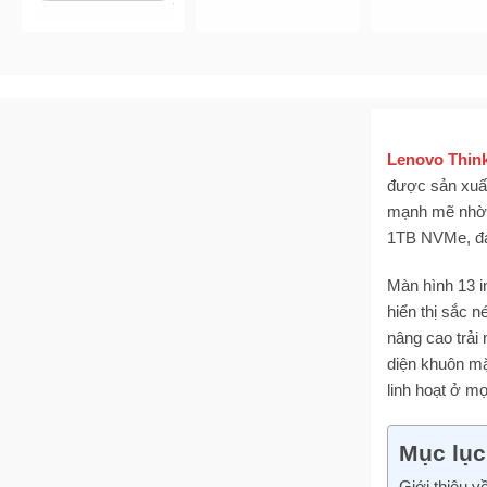
Lenovo Thin
được sản xuất
mạnh mẽ nhờ v
1TB NVMe, đáp
Màn hình 13 i
hiển thị sắc 
nâng cao trải
diện khuôn mặ
linh hoạt ở mọ
Mục lục
Giới thiệu v