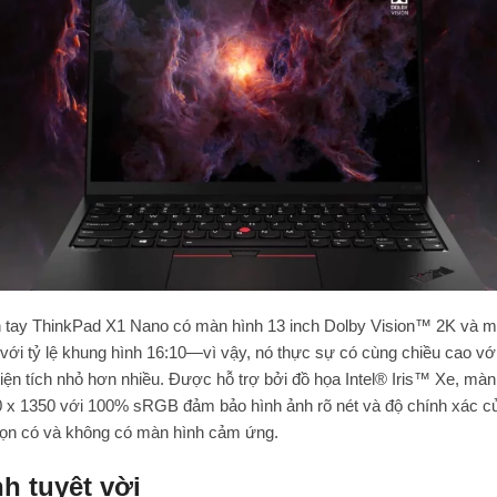
 tay ThinkPad X1 Nano có màn hình 13 inch Dolby Vision™ 2K và m
 với tỷ lệ khung hình 16:10—vì vậy, nó thực sự có cùng chiều cao v
diện tích nhỏ hơn nhiều. Được hỗ trợ bởi đồ họa Intel® Iris™ Xe, màn
0 x 1350 với 100% sRGB đảm bảo hình ảnh rõ nét và độ chính xác c
họn có và không có màn hình cảm ứng.
h tuyệt vời