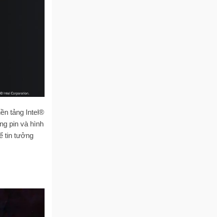
ền tảng Intel®
g pin và hình
ể tin tưởng