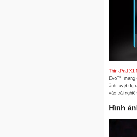
ThinkPad X1
Evo™, mang đế
ảnh tuyệt đẹp.
vào trải nghiệ
Hình ản