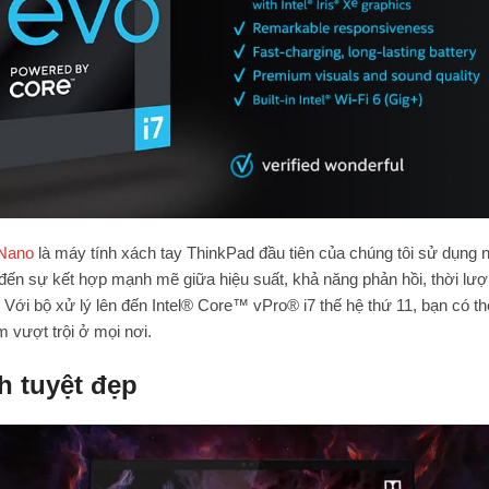
 Nano
là máy tính xách tay ThinkPad đầu tiên của chúng tôi sử dụng n
n sự kết hợp mạnh mẽ giữa hiệu suất, khả năng phản hồi, thời lượn
 Với bộ xử lý lên đến Intel® Core™ vPro® i7 thế hệ thứ 11, bạn có th
m vượt trội ở mọi nơi.
h tuyệt đẹp