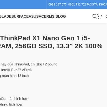
0938 197 075
0901 782 722
FAQS
TÀI KHO
BLADE
SURFACE
ASUS
ACER
MSI
BLOG
% sRGB
ThinkPad X1 Nano Gen 1 i5-
RAM, 256GB SSD, 13.3″ 2K 100%
 nay của ThinkPad, chỉ 1kg / 2 pound
ẩn Intel® Evo™ vPro®
g màn hình 13 inch
hiều màn hình hơn
hield tích hợp