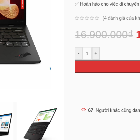
✅ Hoàn hảo cho việc di chuyển 
(
4
đánh giá của k
16.900.000
₫
-
+
67
Người khác cũng đan