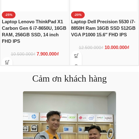
-25%
-20%
Laptop Lenovo ThinkPad X1
Laptop Dell Precision 5530 i7-
Carbon Gen 6 i7-8650U, 16GB
8850H Ram 16GB SSD 512GB
RAM, 256GB SSD, 14 inch
VGA P1000 15.6″ FHD IPS
FHD IPS
10.000.000
₫
12.500.000
₫
7.900.000
₫
10.500.000
₫
Cảm ơn khách hàng