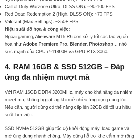
Call of Duty Warzone (Ultra, DLSS ON): ~90-100 FPS
Red Dead Redemption 2 (High, DLSS ON): ~70 FPS
Valorant (Max Settings): ~250+ FPS
Hiệu suất đồ họa & công việc:
Ngoài gaming, Alienware M15 R6 còn xử lý tốt các tác vụ đồ
họa như
Adobe Premiere Pro, Blender, Photoshop
… nhờ
sức mạnh của CPU i7-11800H và GPU RTX 3060.
4. RAM 16GB & SSD 512GB – Đáp
ứng đa nhiệm mượt mà
Với RAM 16GB DDR4 3200MHz, máy cho khả năng đa nhiệm
mượt mà, không bị giật lag khi mở nhiều ứng dụng cùng lúc.
Nếu cần, người dùng có thể nâng cấp lên 32GB để tối ưu hiệu
suất làm việc.
SSD NVMe 512GB giúp tốc độ khởi động máy, load game và
mở ứng dụng nhanh chóng. Máy cũng hỗ trợ khe cắm mở rộng