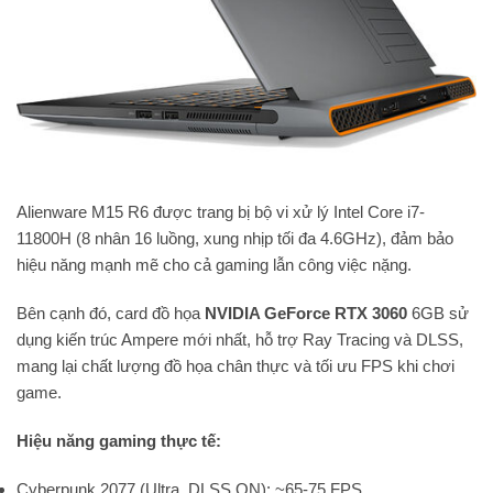
Alienware M15 R6 được trang bị bộ vi xử lý Intel Core i7-
11800H (8 nhân 16 luồng, xung nhịp tối đa 4.6GHz), đảm bảo
hiệu năng mạnh mẽ cho cả gaming lẫn công việc nặng.
Bên cạnh đó, card đồ họa
NVIDIA GeForce RTX 3060
6GB sử
dụng kiến trúc Ampere mới nhất, hỗ trợ Ray Tracing và DLSS,
mang lại chất lượng đồ họa chân thực và tối ưu FPS khi chơi
game.
Hiệu năng gaming thực tế:
Cyberpunk 2077 (Ultra, DLSS ON): ~65-75 FPS