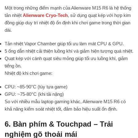
Một trong những điểm mạnh của Alienware M15 R6 là hệ thống
tản nhiệt
Alienware Cryo-Tech
, sử dụng quạt kép với hợp kim
đồng giúp duy trì nhiệt độ ổn định khi chơi game trong thời gian
dài.
Tản nhiệt Vapor Chamber giúp tối ưu làm mát CPU & GPU.
5 ống dẫn nhiệt cải thiện luồng khí và giảm hiện tượng quá nhiệt.
Quạt kép với cánh quạt siêu mỏng giúp tối ưu luồng khí, giảm
tiếng ồn.
Nhiệt độ khi chơi game:
CPU: ~85-90°C (tùy tựa game)
GPU: ~75-80°C (khi tải nặng)
So với nhiều mẫu laptop gaming khác, Alienware M15 R6 có
khả năng kiểm soát nhiệt tốt, đảm bảo hiệu suất ổn định.
6. Bàn phím & Touchpad – Trải
nghiệm gõ thoải mái