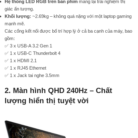
Hệ thống LED RGB trên bàn phím
mang lại trải nghiệm thị
giác ấn tượng.
Khối lượng:
~2.69kg – không quá nặng với một laptop gaming
mạnh mẽ.
Các cổng kết nối được bố trí hợp lý ở cả ba cạnh của máy, bao
gồm:
✅ 3 x USB-A 3.2 Gen 1
✅ 1 x USB-C Thunderbolt 4
✅ 1 x HDMI 2.1
✅ 1 x RJ45 Ethernet
✅ 1 x Jack tai nghe 3.5mm
2. Màn hình QHD 240Hz – Chất
lượng hiển thị tuyệt vời