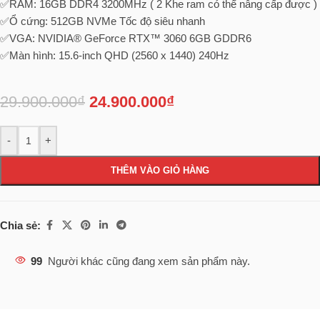
✅RAM: 16GB DDR4 3200MHz ( 2 Khe ram có thể nâng cấp được )
✅Ổ cứng: 512GB NVMe Tốc độ siêu nhanh
✅VGA: NVIDIA® GeForce RTX™ 3060 6GB GDDR6
✅Màn hình: 15.6-inch QHD (2560 x 1440) 240Hz
29.900.000
₫
24.900.000
₫
-
+
THÊM VÀO GIỎ HÀNG
Chia sẻ:
99
Người khác cũng đang xem sản phẩm này.