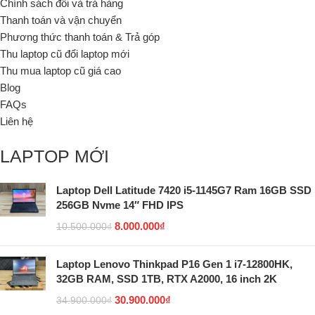
Chính sách đổi và trả hàng
Thanh toán và vận chuyển
Phương thức thanh toán & Trả góp
Thu laptop cũ đổi laptop mới
Thu mua laptop cũ giá cao
Blog
FAQs
Liên hệ
LAPTOP MỚI
Laptop Dell Latitude 7420 i5-1145G7 Ram 16GB SSD
256GB Nvme 14″ FHD IPS
8.000.000
₫
10.500.000
₫
Laptop Lenovo Thinkpad P16 Gen 1 i7-12800HK,
32GB RAM, SSD 1TB, RTX A2000, 16 inch 2K
30.900.000
₫
34.900.000
₫