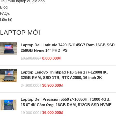
Thu mua laptop cũ giá cao
Blog
FAQs
Liên hệ
LAPTOP MỚI
Laptop Dell Latitude 7420 i5-1145G7 Ram 16GB SSD
256GB Nvme 14″ FHD IPS
8.000.000
₫
10.500.000
₫
Laptop Lenovo Thinkpad P16 Gen 1 i7-12800HK,
32GB RAM, SSD 1TB, RTX A2000, 16 inch 2K
30.900.000
₫
34.900.000
₫
Laptop Dell Precision 5550 i7-10850H, T1000 4GB,
15.6″ 4K Cảm ứng, 16GB RAM, 512GB SSD NVME
16.000.000
₫
19.000.000
₫