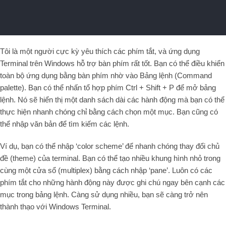
Tôi là một người cực kỳ yêu thích các phím tắt, và ứng dụng
Terminal trên Windows hỗ trợ bàn phím rất tốt. Bạn có thể điều khiển
toàn bộ ứng dụng bằng bàn phím nhờ vào Bảng lệnh (Command
palette). Bạn có thể nhấn tổ hợp phím Ctrl + Shift + P để mở bảng
lệnh. Nó sẽ hiển thị một danh sách dài các hành động mà bạn có thể
thực hiện nhanh chóng chỉ bằng cách chọn một mục. Bạn cũng có
thể nhập văn bản để tìm kiếm các lệnh.
Ví dụ, bạn có thể nhập ‘color scheme’ để nhanh chóng thay đổi chủ
đề (theme) của terminal. Bạn có thể tạo nhiều khung hình nhỏ trong
cùng một cửa sổ (multiplex) bằng cách nhập ‘pane’. Luôn có các
phím tắt cho những hành động này được ghi chú ngay bên cạnh các
mục trong bảng lệnh. Càng sử dụng nhiều, bạn sẽ càng trở nên
thành thạo với Windows Terminal.