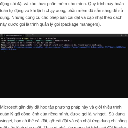
động cài đặt và xác thực phần mềm cho mình. Quy trình này hoàn
toàn tự động và khi lệnh chạy xong, phần mềm đã sẵn sàng để sử
dụng. Những công cụ cho phép bạn cài đặt và cập nhật theo cách
này được gọi là trình quản lý gói (package managers).
Microsoft gần đây đã học tập phương pháp này và giới thiệu trình
quản lý gói dòng lệnh của riêng mình, được gọi là ‘winget’. Sử dụng
winget, bạn có thể cài đặt, gỡ cài đặt và cập nhật ứng dụng chỉ bằng
một câu lệnh duy nhất. Thay vì phải lên mạng tải trình cài đặt Firefox