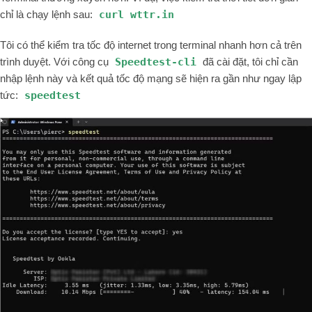
chỉ là chạy lệnh sau:
curl wttr.in
Tôi có thể kiểm tra tốc độ internet trong terminal nhanh hơn cả trên
trình duyệt. Với công cụ
Speedtest-cli
đã cài đặt, tôi chỉ cần
nhập lệnh này và kết quả tốc độ mạng sẽ hiện ra gần như ngay lập
tức:
speedtest