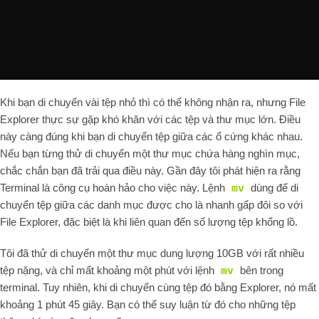
Khi bạn di chuyển vài tệp nhỏ thì có thể không nhận ra, nhưng File
Explorer thực sự gặp khó khăn với các tệp và thư mục lớn. Điều
này càng đúng khi bạn di chuyển tệp giữa các ổ cứng khác nhau.
Nếu bạn từng thử di chuyển một thư mục chứa hàng nghìn mục,
chắc chắn bạn đã trải qua điều này. Gần đây tôi phát hiện ra rằng
Terminal là công cụ hoàn hảo cho việc này. Lệnh
mv
dùng để di
chuyển tệp giữa các danh mục được cho là nhanh gấp đôi so với
File Explorer, đặc biệt là khi liên quan đến số lượng tệp khổng lồ.
Tôi đã thử di chuyển một thư mục dung lượng 10GB với rất nhiều
tệp nặng, và chỉ mất khoảng một phút với lệnh
mv
bên trong
terminal. Tuy nhiên, khi di chuyển cùng tệp đó bằng Explorer, nó mất
khoảng 1 phút 45 giây. Bạn có thể suy luận từ đó cho những tệp