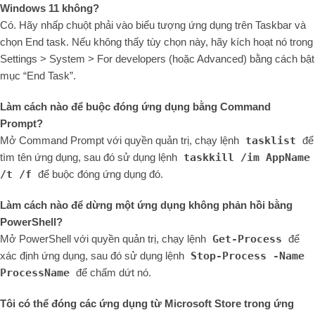
Windows 11 không?
Có. Hãy nhấp chuột phải vào biểu tượng ứng dụng trên Taskbar và
chọn End task. Nếu không thấy tùy chọn này, hãy kích hoạt nó trong
Settings > System > For developers (hoặc Advanced) bằng cách bật
mục “End Task”.
Làm cách nào để buộc đóng ứng dụng bằng Command
Prompt?
Mở Command Prompt với quyền quản trị, chạy lệnh
tasklist
để
tìm tên ứng dụng, sau đó sử dụng lệnh
taskkill /im AppName
/t /f
để buộc đóng ứng dụng đó.
Làm cách nào để dừng một ứng dụng không phản hồi bằng
PowerShell?
Mở PowerShell với quyền quản trị, chạy lệnh
Get-Process
để
xác định ứng dụng, sau đó sử dụng lệnh
Stop-Process -Name
ProcessName
để chấm dứt nó.
Tôi có thể đóng các ứng dụng từ Microsoft Store trong ứng