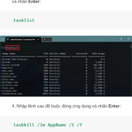
và nhấn
Enter
:
tasklist
4. Nhập lệnh sau để buộc đóng ứng dụng và nhấn
Enter
:
taskkill /im
AppName /t /f