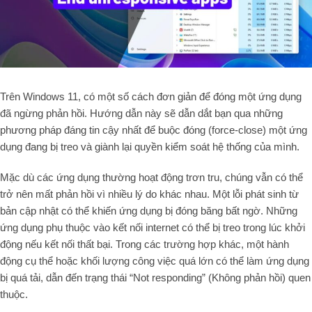
Trên Windows 11, có một số cách đơn giản để đóng một ứng dụng
đã ngừng phản hồi. Hướng dẫn này sẽ dẫn dắt bạn qua những
phương pháp đáng tin cậy nhất để buộc đóng (force-close) một ứng
dụng đang bị treo và giành lại quyền kiểm soát hệ thống của mình.
Mặc dù các ứng dụng thường hoạt động trơn tru, chúng vẫn có thể
trở nên mất phản hồi vì nhiều lý do khác nhau. Một lỗi phát sinh từ
bản cập nhật có thể khiến ứng dụng bị đóng băng bất ngờ. Những
ứng dụng phụ thuộc vào kết nối internet có thể bị treo trong lúc khởi
động nếu kết nối thất bại. Trong các trường hợp khác, một hành
động cụ thể hoặc khối lượng công việc quá lớn có thể làm ứng dụng
bị quá tải, dẫn đến trạng thái “Not responding” (Không phản hồi) quen
thuộc.