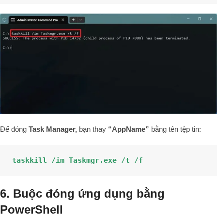
Để đóng
Task Manager,
bạn thay
“AppName”
bằng tên tệp tin:
taskkill /im Taskmgr.exe /t /f
6. Buộc đóng ứng dụng bằng
PowerShell