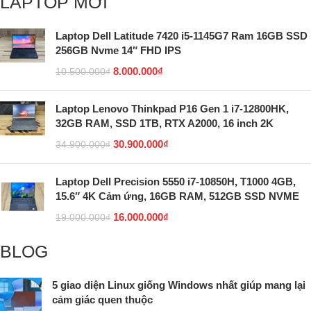
LAPTOP MỚI
Laptop Dell Latitude 7420 i5-1145G7 Ram 16GB SSD
256GB Nvme 14″ FHD IPS
8.000.000
₫
10.500.000
₫
Laptop Lenovo Thinkpad P16 Gen 1 i7-12800HK,
32GB RAM, SSD 1TB, RTX A2000, 16 inch 2K
30.900.000
₫
34.900.000
₫
Laptop Dell Precision 5550 i7-10850H, T1000 4GB,
15.6″ 4K Cảm ứng, 16GB RAM, 512GB SSD NVME
16.000.000
₫
19.000.000
₫
BLOG
5 giao diện Linux giống Windows nhất giúp mang lại
cảm giác quen thuộc