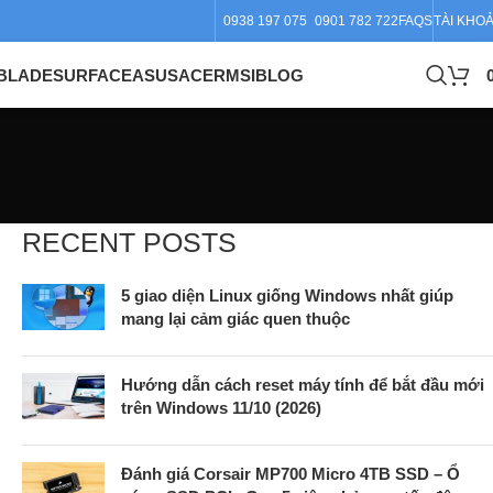
0938 197 075
0901 782 722
FAQS
TÀI KHO
BLADE
SURFACE
ASUS
ACER
MSI
BLOG
RECENT POSTS
5 giao diện Linux giống Windows nhất giúp
mang lại cảm giác quen thuộc
Hướng dẫn cách reset máy tính để bắt đầu mới
trên Windows 11/10 (2026)
Đánh giá Corsair MP700 Micro 4TB SSD – Ổ