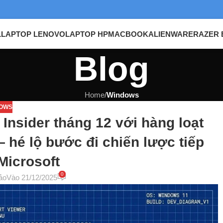
L
LAPTOP LENOVO
LAPTOP HP
MACBOOK
ALIENWARE
RAZER 
Blog
Home
/
Windows
OWS
Insider tháng 12 với hàng loạt
 hé lộ bước đi chiến lược tiếp
Microsoft
0
ảo
Vào 21/12/2025