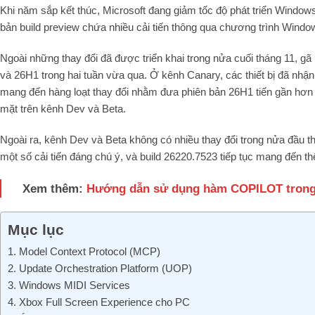
Khi năm sắp kết thúc, Microsoft đang giảm tốc độ phát triển Window
bản build preview chứa nhiều cải tiến thông qua chương trình Window
Ngoài những thay đổi đã được triển khai trong nửa cuối tháng 11, 
và 26H1 trong hai tuần vừa qua. Ở kênh Canary, các thiết bị đã nhậ
mang đến hàng loạt thay đổi nhằm đưa phiên bản 26H1 tiến gần hơ
mặt trên kênh Dev và Beta.
Ngoài ra, kênh Dev và Beta không có nhiều thay đổi trong nửa đầu t
một số cải tiến đáng chú ý, và build 26220.7523 tiếp tục mang đến thê
Xem thêm:
Hướng dẫn sử dụng hàm COPILOT trong 
Mục lục
1. Model Context Protocol (MCP)
2. Update Orchestration Platform (UOP)
3. Windows MIDI Services
4. Xbox Full Screen Experience cho PC