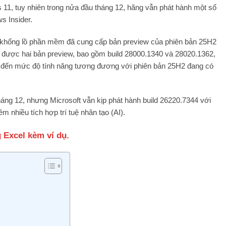
s 11, tuy nhiên trong nửa đầu tháng 12, hãng vẫn phát hành một số
s Insider.
gã khổng lồ phần mềm đã cung cấp bản preview của phiên bản 25H2
n được hai bản preview, bao gồm build 28000.1340 và 28020.1362,
n đến mức độ tính năng tương đương với phiên bản 25H2 đang có
háng 12, nhưng Microsoft vẫn kịp phát hành build 26220.7344 với
m nhiều tích hợp trí tuệ nhân tạo (AI).
Excel kèm ví dụ.