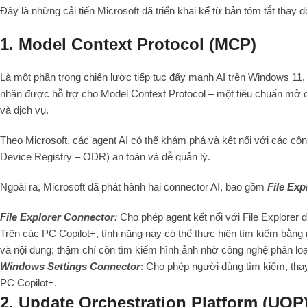
Đây là những cải tiến Microsoft đã triển khai kể từ bản tóm tắt thay đ
1. Model Context Protocol (MCP)
Là một phần trong chiến lược tiếp tục đẩy mạnh AI trên Windows 11,
nhận được hỗ trợ cho Model Context Protocol – một tiêu chuẩn mở c
và dịch vụ.
Theo Microsoft, các agent AI có thể khám phá và kết nối với các côn
Device Registry – ODR) an toàn và dễ quản lý.
Ngoài ra, Microsoft đã phát hành hai connector AI, bao gồm
File Ex
File Explorer Connector
:
Cho phép agent kết nối với File Explorer đ
Trên các PC Copilot+, tính năng này có thể thực hiện tìm kiếm bằng 
và nội dung; thậm chí còn tìm kiếm hình ảnh nhờ công nghệ phân loạ
Windows Settings Connector
: Cho phép người dùng tìm kiếm, thay 
PC Copilot+.
2. Update Orchestration Platform (UOP