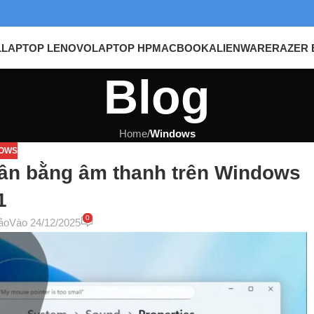
L
LAPTOP LENOVO
LAPTOP HP
MACBOOK
ALIENWARE
RAZER 
Blog
Home
/
Windows
OWS
ân bằng âm thanh trên Windows
1
0
ảo
Vào 24/12/2025