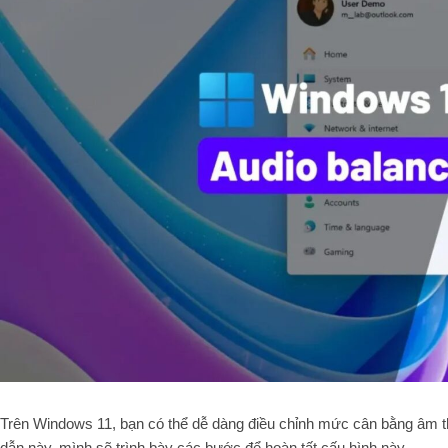
Trên Windows 11, bạn có thể dễ dàng điều chỉnh mức cân bằng âm t
dẫn này, mình sẽ trình bày các bước để hoàn tất cấu hình này.