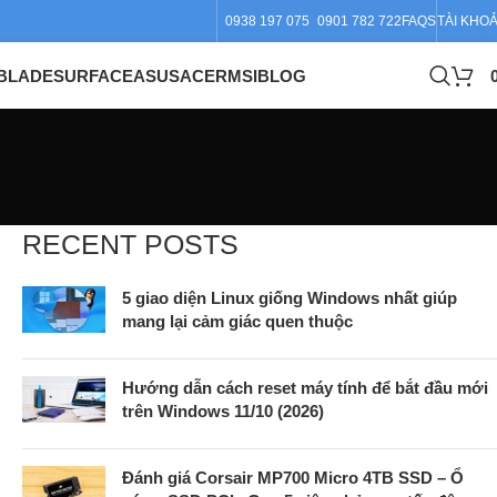
0938 197 075
0901 782 722
FAQS
TÀI KHO
BLADE
SURFACE
ASUS
ACER
MSI
BLOG
RECENT POSTS
5 giao diện Linux giống Windows nhất giúp
mang lại cảm giác quen thuộc
Hướng dẫn cách reset máy tính để bắt đầu mới
trên Windows 11/10 (2026)
Đánh giá Corsair MP700 Micro 4TB SSD – Ổ