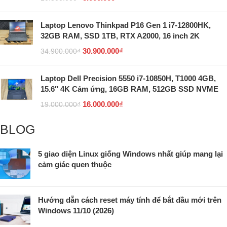
Laptop Lenovo Thinkpad P16 Gen 1 i7-12800HK,
32GB RAM, SSD 1TB, RTX A2000, 16 inch 2K
30.900.000
₫
34.900.000
₫
Laptop Dell Precision 5550 i7-10850H, T1000 4GB,
15.6″ 4K Cảm ứng, 16GB RAM, 512GB SSD NVME
16.000.000
₫
19.000.000
₫
BLOG
5 giao diện Linux giống Windows nhất giúp mang lại
cảm giác quen thuộc
Hướng dẫn cách reset máy tính để bắt đầu mới trên
Windows 11/10 (2026)