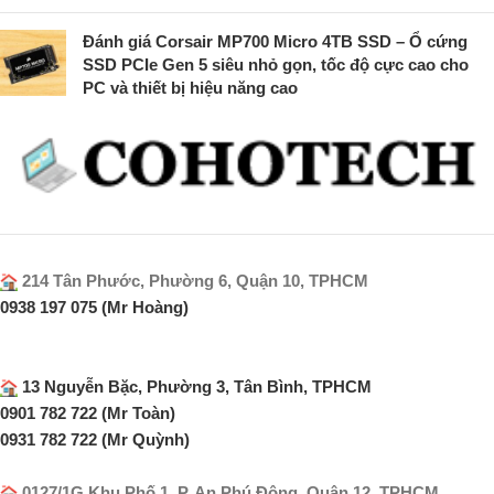
Đánh giá Corsair MP700 Micro 4TB SSD – Ổ cứng
SSD PCIe Gen 5 siêu nhỏ gọn, tốc độ cực cao cho
PC và thiết bị hiệu năng cao
214 Tân Phước, Phường 6, Quận 10, TPHCM
0938 197 075 (Mr Hoàng)
13 Nguyễn Bặc, Phường 3, Tân Bình, TPHCM
0901 782 722 (Mr Toàn)
0931 782 722 (Mr Quỳnh)
0127/1G Khu Phố 1, P. An Phú Động, Quận 12, TPHCM