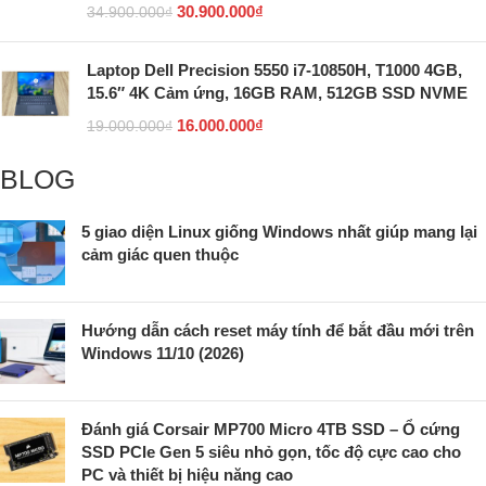
30.900.000
₫
34.900.000
₫
Laptop Dell Precision 5550 i7-10850H, T1000 4GB,
15.6″ 4K Cảm ứng, 16GB RAM, 512GB SSD NVME
16.000.000
₫
19.000.000
₫
BLOG
5 giao diện Linux giống Windows nhất giúp mang lại
cảm giác quen thuộc
Hướng dẫn cách reset máy tính để bắt đầu mới trên
Windows 11/10 (2026)
Đánh giá Corsair MP700 Micro 4TB SSD – Ổ cứng
SSD PCIe Gen 5 siêu nhỏ gọn, tốc độ cực cao cho
PC và thiết bị hiệu năng cao