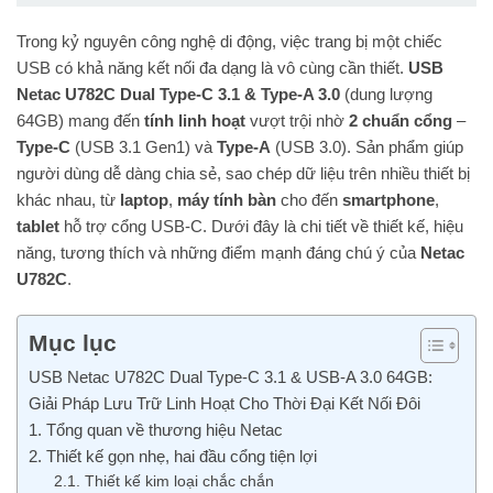
Trong kỷ nguyên công nghệ di động, việc trang bị một chiếc
USB có khả năng kết nối đa dạng là vô cùng cần thiết.
USB
Netac U782C Dual Type-C 3.1 & Type-A 3.0
(dung lượng
64GB) mang đến
tính linh hoạt
vượt trội nhờ
2 chuẩn cổng
–
Type-C
(USB 3.1 Gen1) và
Type-A
(USB 3.0). Sản phẩm giúp
người dùng dễ dàng chia sẻ, sao chép dữ liệu trên nhiều thiết bị
khác nhau, từ
laptop
,
máy tính bàn
cho đến
smartphone
,
tablet
hỗ trợ cổng USB-C. Dưới đây là chi tiết về thiết kế, hiệu
năng, tương thích và những điểm mạnh đáng chú ý của
Netac
U782C
.
Mục lục
USB Netac U782C Dual Type-C 3.1 & USB-A 3.0 64GB:
Giải Pháp Lưu Trữ Linh Hoạt Cho Thời Đại Kết Nối Đôi
1. Tổng quan về thương hiệu Netac
2. Thiết kế gọn nhẹ, hai đầu cổng tiện lợi
2.1. Thiết kế kim loại chắc chắn