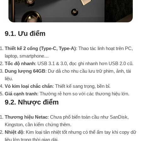
9.1. Ưu điểm
Thiết kế 2 cổng (Type-C, Type-A)
: Thao tác linh hoạt trên PC,
laptop, smartphone…
Tốc độ nhanh
: USB 3.1 & 3.0, đọc ghi nhanh hơn USB 2.0 cũ.
Dung lượng 64GB
: Dư dả cho nhu cầu lưu trữ phim, ảnh, tài
liệu.
Vỏ kim loại chắc chắn
: Thiết kế sang trọng, bền bỉ.
Giá cạnh tranh
: Thường rẻ hơn so với các thương hiệu lớn.
9.2. Nhược điểm
Thương hiệu Netac
: Chưa phổ biến toàn cầu như SanDisk,
Kingston, cần kiểm chứng thêm.
Nhiệt độ
: Kim loại tản nhiệt tốt nhưng có thể ấm tay khi copy dữ
liệu lớn trong thời gian dài.