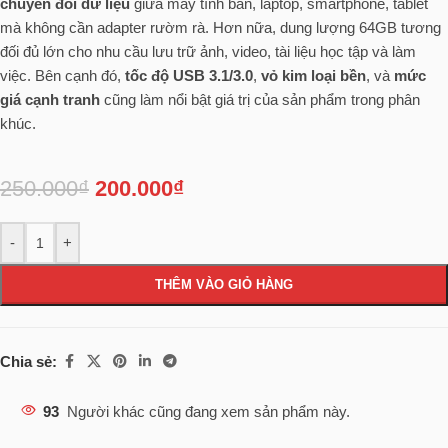
chuyển đổi dữ liệu
giữa máy tính bàn, laptop, smartphone, tablet
mà không cần adapter rườm rà. Hơn nữa, dung lượng 64GB tương
đối đủ lớn cho nhu cầu lưu trữ ảnh, video, tài liệu học tập và làm
việc. Bên cạnh đó,
tốc độ USB 3.1/3.0
,
vỏ kim loại bền
, và
mức
giá cạnh tranh
cũng làm nổi bật giá trị của sản phẩm trong phân
khúc.
250.000
₫
200.000
₫
-
+
THÊM VÀO GIỎ HÀNG
Chia sẻ:
93
Người khác cũng đang xem sản phẩm này.