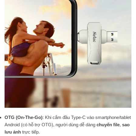
OTG (On-The-Go)
: Khi cắm đầu Type-C vào smartphone/tablet
Android (có hỗ trợ OTG), người dùng dễ dàng
chuyển file
,
sao
lưu ảnh
trực tiếp.