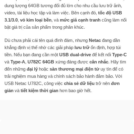
dung lượng 64GB tương đối đủ lớn cho nhu cầu lưu trữ ảnh,
video, tài liệu học tập và làm việc. Bên cạnh đó,
tốc độ USB
3.1/3.0
,
vỏ kim loại bền
, và
mức giá cạnh tranh
cũng làm nổi
bật giá trị của sản phẩm trong phân khúc.
Dù chưa phải cái tên quá đình đám, nhưng
Netac
đang dần
khẳng định vị thế nhờ các giải pháp
lưu trữ
ổn định, hợp túi
tiền. Nếu bạn đang cần một
USB dual-drive
để kết nối
Type-C
và
Type-A
,
U782C 64GB
xứng đáng được
cân nhắc
. Hãy tìm
đến những
đại lý
hoặc
sàn thương mại điện tử
uy tín để có
trải nghiệm mua hàng và chính sách bảo hành đảm bảo. Với
USB Netac U782C, công việc
chia sẻ dữ liệu
trở nên
đơn
giản
và
tiết kiệm thời gian
hơn bao giờ hết.