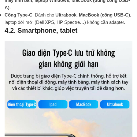
máy tính bàn
,
laptop Windows
,
MacBook (dùng cổng USB-
A)
.
Cổng Type-C
: Dành cho
Ultrabook
,
MacBook (cổng USB-C)
,
laptop đời mới (Dell XPS, HP Spectre…) không cần adapter.
4.2. Smartphone, tablet