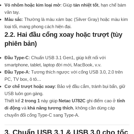
Vỏ nhôm hoặc kim loại mờ
: Giúp
tản nhiệt tốt
, hạn chế bám
vân tay.
Màu sắc
: Thường là màu xám bạc (Silver Gray) hoặc màu kim
loại tối, mang phong cách hiện đại.
2.2. Hai đầu cổng xoay hoặc trượt (tùy
phiên bản)
Đầu Type-C
: Chuẩn USB 3.1 Gen1, giúp kết nối với
smartphone, tablet, laptop đời mới, MacBook, v.v.
Đầu Type-A
: Tương thích ngược với cổng USB 3.0, 2.0 trên
PC, TV box, ô tô…
Cơ chế trượt hoặc xoay
: Bảo vệ đầu cắm, tránh bụi bẩn, giữ
USB luôn gọn gàng.
Thiết kế
2 trong 1
này giúp
Netac U782C
ghi điểm cao ở
tính
di động
và
khả năng tương thích
, không cần dùng cáp
chuyển đổi cổng Type-C sang Type-A.
3. Chuẩn USB 3.1 & USB 3.0 cho tốc