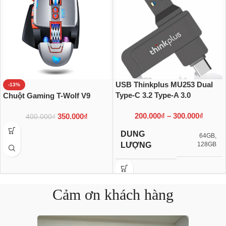
USB Thinkplus MU253 Dual
-13%
Type-C 3.2 Type-A 3.0
Chuột Gaming T-Wolf V9
200.000
₫
–
300.000
₫
350.000
₫
400.000
₫
DUNG
64GB
,
128GB
LƯỢNG
Cảm ơn khách hàng