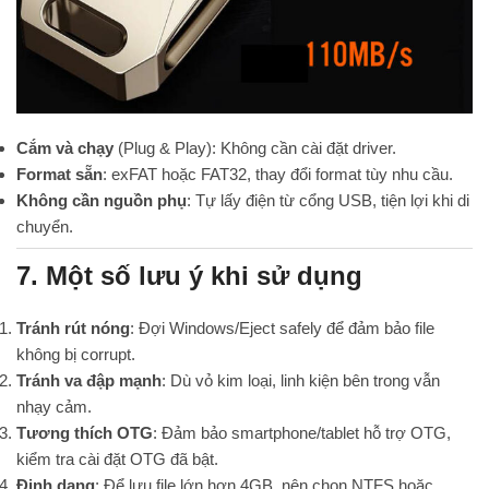
Cắm và chạy
(Plug & Play): Không cần cài đặt driver.
Format sẵn
: exFAT hoặc FAT32, thay đổi format tùy nhu cầu.
Không cần nguồn phụ
: Tự lấy điện từ cổng USB, tiện lợi khi di
chuyển.
7. Một số lưu ý khi sử dụng
Tránh rút nóng
: Đợi Windows/Eject safely để đảm bảo file
không bị corrupt.
Tránh va đập mạnh
: Dù vỏ kim loại, linh kiện bên trong vẫn
nhạy cảm.
Tương thích OTG
: Đảm bảo smartphone/tablet hỗ trợ OTG,
kiểm tra cài đặt OTG đã bật.
Định dạng
: Để lưu file lớn hơn 4GB, nên chọn NTFS hoặc