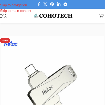
Skip to navigation
Skip to main content
Trang chủ
/
Phụ kiện laptop
/
USB thiết bị lưu trữ dữ liệu
-20%