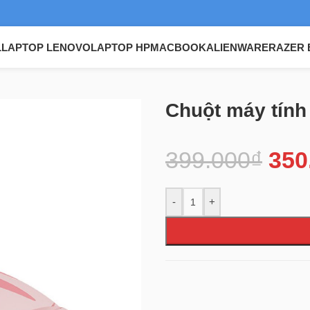
L
LAPTOP LENOVO
LAPTOP HP
MACBOOK
ALIENWARE
RAZER 
t Akko ANGIE/KATE
Chuột máy tính
399.000
₫
350
-
+