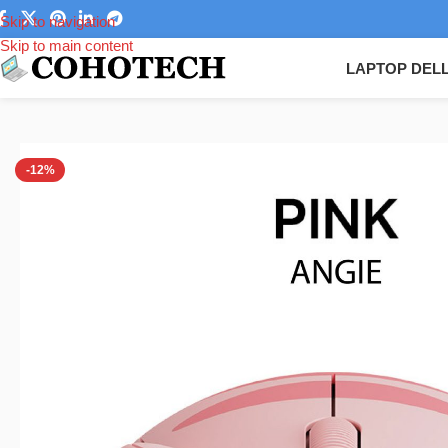
Skip to navigation
Skip to main content
LAPTOP DEL
Trang chủ
/
Phụ kiện laptop
/
Chuột máy tính
/
Chuột máy tính silen
-12%