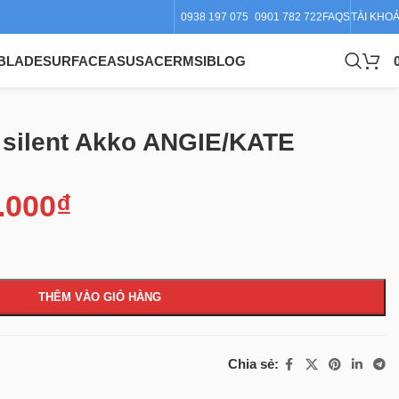
0938 197 075
0901 782 722
FAQS
TÀI KHO
BLADE
SURFACE
ASUS
ACER
MSI
BLOG
 silent Akko ANGIE/KATE
.000
₫
THÊM VÀO GIỎ HÀNG
Chia sẻ: