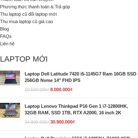
Phương thức thanh toán & Trả góp
Thu laptop cũ đổi laptop mới
Thu mua laptop cũ giá cao
Blog
FAQs
Liên hệ
LAPTOP MỚI
Laptop Dell Latitude 7420 i5-1145G7 Ram 16GB SSD
256GB Nvme 14″ FHD IPS
8.000.000
₫
10.500.000
₫
Laptop Lenovo Thinkpad P16 Gen 1 i7-12800HK,
32GB RAM, SSD 1TB, RTX A2000, 16 inch 2K
30.900.000
₫
34.900.000
₫