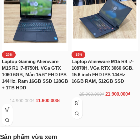
-20%
-15%
Laptop Gaming Alienware
Laptop Alienware M15 R4 i7-
M15 R1 i7-8750H, VGa GTX
10870H, VGa RTX 3060 6GB,
1060 6GB, Màn 15.6″ FHD IPS
15.6 inch FHD IPS 144Hz
144Hz, Ram 16GB SSD 128GB
16GB RAM, 512GB SSD
+ 1TB HDD
21.900.000
₫
25.900.000
₫
11.900.000
₫
14.900.000
₫
Sản phẩm vừa xem