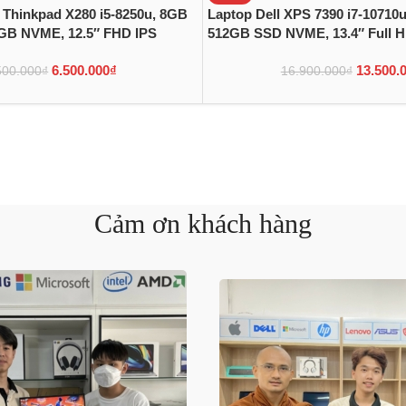
 Thinkpad X280 i5-8250u, 8GB
Laptop Dell XPS 7390 i7-1071
GB NVME, 12.5″ FHD IPS
512GB SSD NVME, 13.4″ Full 
6.500.000
₫
13.500.
500.000
₫
16.900.000
₫
Cảm ơn khách hàng