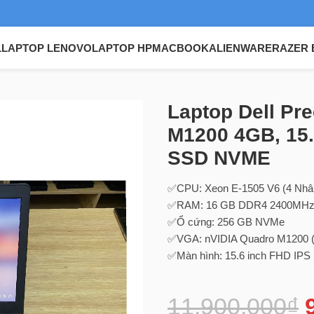
L
LAPTOP LENOVO
LAPTOP HP
MACBOOK
ALIENWARE
RAZER 
ion 7520 Xeon E-1505 V6, M1200 4GB, 15.6″ FHD IPS, 16GB RA
Laptop Dell Pr
M1200 4GB, 15
SSD NVME
✅CPU: Xeon E-1505 V6 (4 Nhân
✅RAM: 16 GB DDR4 2400MH
✅Ổ cứng: 256 GB NVMe
✅VGA: nVIDIA Quadro M1200 (
✅Màn hình: 15.6 inch FHD IPS 
11.900.000
₫