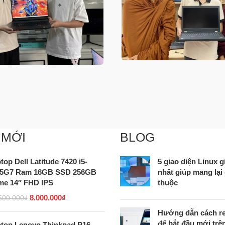
 MỚI
BLOG
top Dell Latitude 7420 i5-
5 giao diện Linux
45G7 Ram 16GB SSD 256GB
nhất giúp mang lại
e 14″ FHD IPS
thuộc
8.000.000
₫
500.000
₫
Hướng dẫn cách re
để bắt đầu mới tr
top Lenovo Thinkpad P16