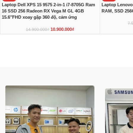
Laptop Dell XPS 15 9575 2-in-1 i7-8705G Ram
Laptop Lenovo
16 SSD 256 Radeon RX Vega M GL 4GB
RAM, SSD 256
15.6″FHD xoay gập 360 độ, cảm ứng
7.
10.900.000
₫
14.900.000
₫