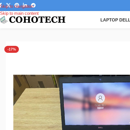
Skip to navigation
Skip to main content
LAPTOP DEL
Trang chủ
/
Laptop
/
Laptop Dell
/
Dell Precision
/
Laptop Dell Precis
-17%