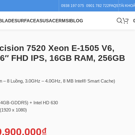
0938 197 075
0901 782 722
FAQS
TÀI KHO
BLADE
SURFACE
ASUS
ACER
MSI
BLOG
M, 256GB SSD NVME
ecision 7520 Xeon E-1505 V6,
.6″ FHD IPS, 16GB RAM, 256GB
 – 8 Luồng, 3.0GHz – 4.0GHz, 8 MB Intel® Smart Cache)
z
4GB-GDDR5) + Intel HD 630
(1920 x 1080)
9.900.000
₫