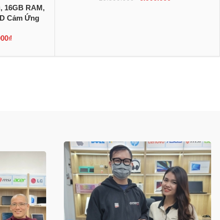
0u, 16GB RAM,
HD Cảm Ứng
000
₫