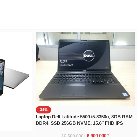
-34%
Laptop Dell Latitude 5500 i5-8350u, 8GB RAM
DDR4, SSD 256GB NVME, 15.6″ FHD IPS
6.900.000
₫
10.500.000
₫