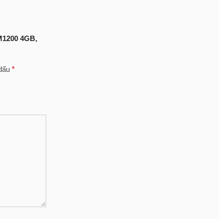
 M1200 4GB,
 dấu
*