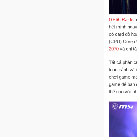
GE66 Raider
hết mình ngay
có card đồ họ
(CPU) Core i
2070
và chỉ tă
Tất cả phần 
toàn cảnh và 
chơi game mỏn
game để bàn 
thế nào với n