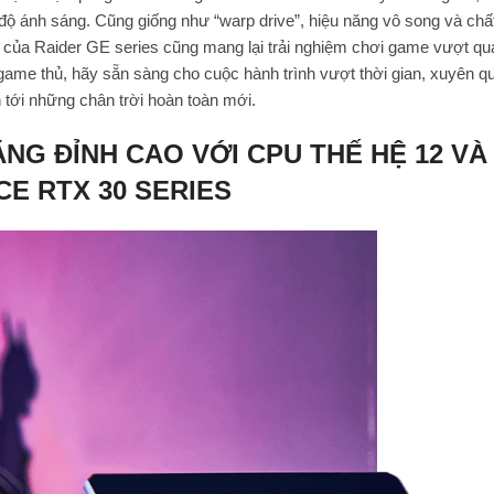
độ ánh sáng. Cũng giống như “warp drive”, hiệu năng vô song và chấ
c của Raider GE series cũng mang lại trải nghiệm chơi game vượt qu
game thủ, hãy sẵn sàng cho cuộc hành trình vượt thời gian, xuyên qu
 tới những chân trời hoàn toàn mới.
ĂNG ĐỈNH CAO VỚI CPU THẾ HỆ 12 VÀ
E RTX 30 SERIES