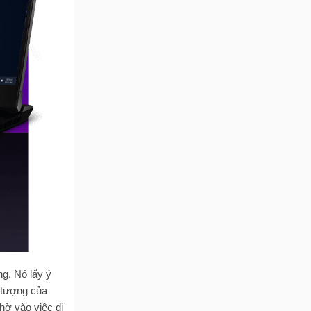
ng. Nó lấy ý
g tượng của
hờ vào việc di