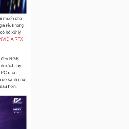
ai muốn chơi
giá rẻ, không
có bộ xử lý
NVIDIA RTX
ới đèn RGB
ính xách tay
i PC chơi
ó so sánh như
 sâu hơn.