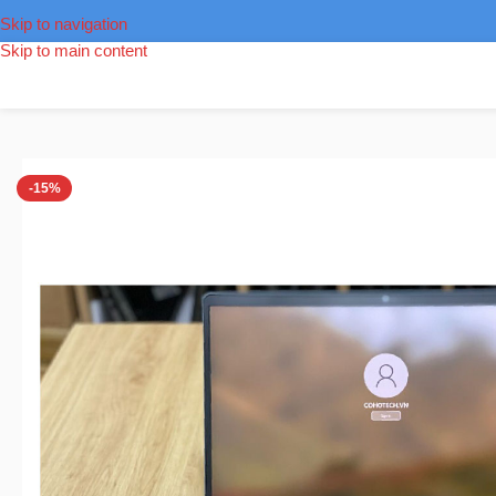
Skip to navigation
Skip to main content
Trang chủ
/
Laptop
/
Laptop MSI
/
Laptop MSI GE66 Raider i7-10750
-15%