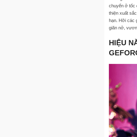
chuyển ở tốc 
thiện xuất sắ
hạn. Hỡi các 
giãn nở, vươn
HIỆU N
GEFORC