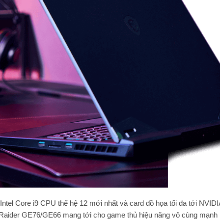
Intel Core i9 CPU thế hệ 12 mới nhất và card đồ họa tối đa tới NVI
 Raider GE76/GE66 mang tới cho game thủ hiệu năng vô cùng mạnh