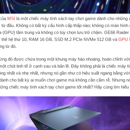
của
MSI
là một chiếc máy tính xách tay chơi game dành cho những 
 từ đầu. Không có bất kỳ cấu hình cấp thấp nào; không có màn hình 
a (GPU) tầm trung và không có tùy chọn lưu trữ chậm. GE66 Raider 
7 thế hệ thứ 10, RAM 16 GB, SSD M.2 PCIe NVMe 512 GB và
GPU 
ng từ đó.
cứng đó được chứa trong một khung máy hào nhoáng, hoàn chỉnh v
một chút tinh tế ở cạnh sau và bản lề. Đây không phải là chiếc máy t
g nhất và nhẹ nhất, nhưng nó gần như có hiệu suất ngang bằng vớ
dành cho bất kỳ ai muốn chơi game mà không cần cắm rễ. Nhưng n
hững chiếc máy tính xách tay chơi game tốt nhất? Hãy cùng tìm hiểu