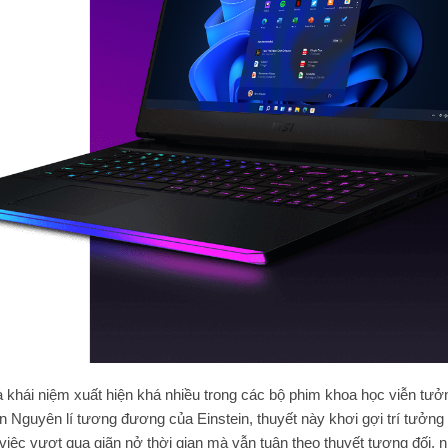
là khái niệm xuất hiện khá nhiều trong các bộ phim khoa học viễn tưở
n Nguyên lí tương đương của Einstein, thuyết này khơi gợi trí tưởn
việc vượt qua giãn nở thời gian mà vẫn tuân theo thuyết tương đối, n