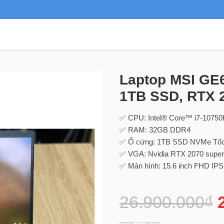
H, 32GB RAM, 1TB SSD, RTX 2070 super, 15.6″ FHD IPS 240Hz
Laptop MSI GE6
1TB SSD, RTX 2
✅ CPU: Intel® Core™ i7-10750
✅ RAM: 32GB DDR4
✅ Ổ cứng: 1TB SSD NVMe Tốc 
✅ VGA: Nvidia RTX 2070 supe
✅ Màn hình: 15.6 inch FHD IPS
26.900.000
₫