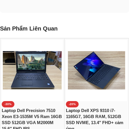
Sản Phẩm Liên Quan
-30%
-20%
Laptop Dell Precision 7510
Laptop Dell XPS 9310 i7-
Xeon E3-1535M V5 Ram 16GB
1165G7, 16GB RAM, 512GB
SSD 512GB VGA M2000M
SSD NVME, 13.4″ FHD+ cảm
15.6″ FHD IPS
ứng