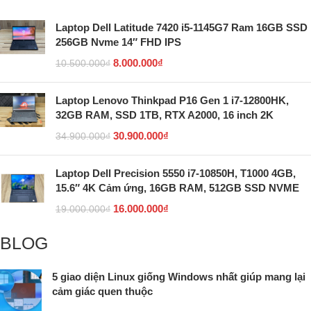
Laptop Dell Latitude 7420 i5-1145G7 Ram 16GB SSD
256GB Nvme 14″ FHD IPS
8.000.000
₫
10.500.000
₫
Laptop Lenovo Thinkpad P16 Gen 1 i7-12800HK,
32GB RAM, SSD 1TB, RTX A2000, 16 inch 2K
30.900.000
₫
34.900.000
₫
Laptop Dell Precision 5550 i7-10850H, T1000 4GB,
15.6″ 4K Cảm ứng, 16GB RAM, 512GB SSD NVME
16.000.000
₫
19.000.000
₫
BLOG
5 giao diện Linux giống Windows nhất giúp mang lại
cảm giác quen thuộc