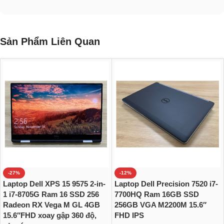
Sản Phẩm Liên Quan
-27%
-12%
Laptop Dell XPS 15 9575 2-in-
Laptop Dell Precision 7520 i7-
1 i7-8705G Ram 16 SSD 256
7700HQ Ram 16GB SSD
Radeon RX Vega M GL 4GB
256GB VGA M2200M 15.6″
15.6″FHD xoay gập 360 độ,
FHD IPS