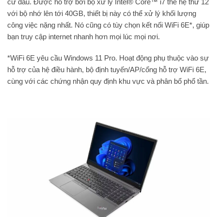
cứ đâu. Được hỗ trợ bởi bộ xử lý Intel® Core™ i7 thế hệ thứ 12
với bộ nhớ lên tới 40GB, thiết bị này có thể xử lý khối lượng
công việc nặng nhất. Nó cũng có tùy chọn kết nối WiFi 6E*, giúp
bạn truy cập internet nhanh hơn mọi lúc mọi nơi.
*WiFi 6E yêu cầu Windows 11 Pro. Hoạt động phụ thuộc vào sự
hỗ trợ của hệ điều hành, bộ định tuyến/AP/cổng hỗ trợ WiFi 6E,
cùng với các chứng nhận quy định khu vực và phân bổ phổ tần.