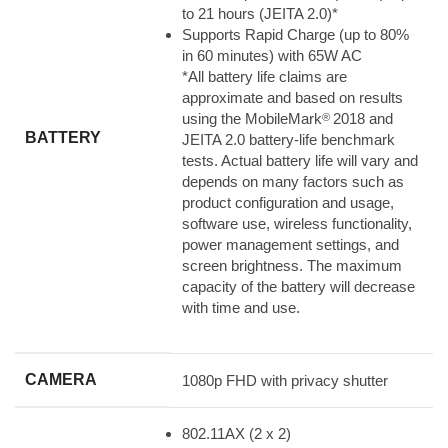
to 21 hours (JEITA 2.0)*
Supports Rapid Charge (up to 80%
in 60 minutes) with 65W AC
*All battery life claims are
approximate and based on results
using the MobileMark
2018 and
®
BATTERY
JEITA 2.0 battery-life benchmark
tests. Actual battery life will vary and
depends on many factors such as
product configuration and usage,
software use, wireless functionality,
power management settings, and
screen brightness. The maximum
capacity of the battery will decrease
with time and use.
CAMERA
1080p FHD with privacy shutter
802.11AX (2 x 2)