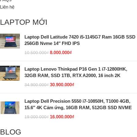
Liên hệ
LAPTOP MỚI
Laptop Dell Latitude 7420 i5-1145G7 Ram 16GB SSD
256GB Nvme 14″ FHD IPS
8.000.000
₫
10.500.000
₫
Laptop Lenovo Thinkpad P16 Gen 1 i7-12800HK,
32GB RAM, SSD 1TB, RTX A2000, 16 inch 2K
30.900.000
₫
34.900.000
₫
Laptop Dell Precision 5550 i7-10850H, T1000 4GB,
15.6″ 4K Cảm ứng, 16GB RAM, 512GB SSD NVME
16.000.000
₫
19.000.000
₫
BLOG