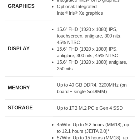
GRAPHICS
Optional: Integrated
Intel
Iris
Xe graphics
®
®
15.6″ FHD (1920 x 1080) IPS,
touchscreen, antiglare, 300 nits,
45% NTSC
DISPLAY
15.6″ FHD (1920 x 1080) IPS,
antiglare, 300 nits, 45% NTSC
15.6″ FHD (1920 x 1080) antiglare,
250 nits
Up to 40 GB DDR4, 3200MHz (on
MEMORY
board + single SoDIMM)
STORAGE
Up to 1TB M.2 PCIe Gen 4 SSD
45Whr: Up to 9.2 hours (MM18), up
to 12.1 hours (JEITA 2.0)*
57Whr: Up to 15 hours (MM18), up