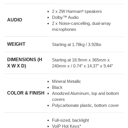
2 x 2W Harman
speakers
®
Dolby™ Audio
AUDIO
2 x Noise-cancelling, dual-array
microphones
WEIGHT
Starting at 1.78kg / 3.92lbs
DIMENSIONS (H
Starting at 18.9mm x 365mm x
X W X D)
240mm x / 0.74″ x 14.37″ x 9.44″
Mineral Metallic
Black
COLOR & FINISH
Anodized Aluminum, top and bottom
covers
Polycarbonate plastic, bottom cover
Full-sized, backlight
VoIP Hot Keys*