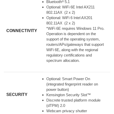
Bluetooth
5.1
®
Optional: WiFi 6E Intel AX211
802.11AX (2 x 2)
Optional: WiFi 6 Intel AX201
802.11AX (2 x 2)
*WiFi 6E requires Windows 11 Pro.
CONNECTIVITY
Operation is dependent on the
support of the operating system,
routers/APs/gateways that support
WiFi 6E, along with the regional
regulatory certifications and
spectrum allocation.
Optional: Smart Power On
(integrated fingerprint reader on
power button)
SECURITY
Kensington Security Slot™
Discrete trusted platform module
(dTPM) 2.0
Webcam privacy shutter