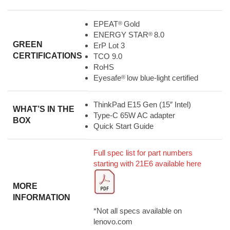
EPEAT
Gold
®
ENERGY STAR
8.0
®
GREEN
ErP Lot 3
CERTIFICATIONS
TCO 9.0
RoHS
Eyesafe
low blue-light certified
®
ThinkPad E15 Gen (15″ Intel)
WHAT’S IN THE
Type-C 65W AC adapter
BOX
Quick Start Guide
Full spec list for part numbers
starting with 21E6 available here
MORE
INFORMATION
*Not all specs available on
lenovo.com