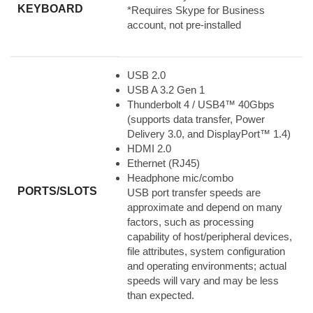
KEYBOARD
*Requires Skype for Business
account, not pre-installed
USB 2.0
USB A 3.2 Gen 1
Thunderbolt 4 / USB4™ 40Gbps
(supports data transfer, Power
Delivery 3.0, and DisplayPort™ 1.4)
HDMI 2.0
Ethernet (RJ45)
Headphone mic/combo
PORTS/SLOTS
USB port transfer speeds are
approximate and depend on many
factors, such as processing
capability of host/peripheral devices,
file attributes, system configuration
and operating environments; actual
speeds will vary and may be less
than expected.