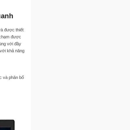
uanh
à được thiết
t chạm được
ùng với đầy
 với khả năng
c và phân bổ