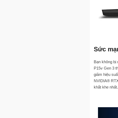
Sức mạn
Bạn không bị 
P15v Gen 3 t
giảm hiệu suấ
NVIDIA® RTX™ 
khắt khe nhất.