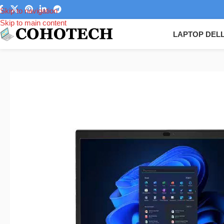
Skip to navigation
Skip to main content
LAPTOP DEL
Trang chủ
/
Laptop
/
Laptop Lenovo
/
Laptop Lenovo Thinkpad
/
Laptop 