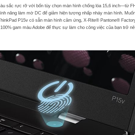
màu sắc rực rỡ với bốn tùy chọn màn hình chống lóa 15,6 inch—từ 
ó tính năng làm mờ DC để giảm hiện tượng nhấp nháy màn hình. Mu
 ThinkPad P15v có sẵn màn hình cảm ứng, X-Rite® Pantone® Factor
à 100% gam màu Adobe để thực sự làm cho công việc của bạn trở nê