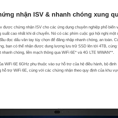
hứng nhận ISV & nhanh chóng xung q
v được chứng nhận ISV cho các ứng dụng chuyên nghiệp phổ biến v
g suất cao nhất khi di chuyển. Nó có các phím cuộc gọi hội nghị mộ
và đầu đọc dấu vân tay tùy chọn để đăng nhập nhanh chóng, an toàn. C
ổng, bạn có thể nhận được dung lượng lưu trữ SSD lên tới 4TB, cùng
net nhanh chóng, liền mạch thông qua WiFi 6E* và 4G LTE WWAN**.
ủa WiFi 6E 6GHz phụ thuộc vào sự hỗ trợ của hệ điều hành, bộ định
 hỗ trợ WiFi 6E, cùng với các chứng nhận theo quy định của khu vự