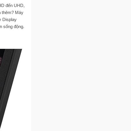
FHD đến UHD,
ốn thêm? Máy
y Display
n sống động.