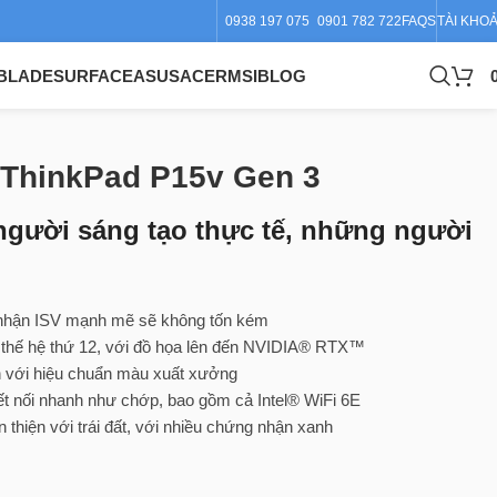
0938 197 075
0901 782 722
FAQS
TÀI KHO
BLADE
SURFACE
ASUS
ACER
MSI
BLOG
 ThinkPad P15v Gen 3
gười sáng tạo thực tế, những người
nhận ISV mạnh mẽ sẽ không tốn kém
™ thế hệ thứ 12, với đồ họa lên đến NVIDIA® RTX™
 với hiệu chuẩn màu xuất xưởng
ết nối nhanh như chớp, bao gồm cả Intel® WiFi 6E
 thiện với trái đất, với nhiều chứng nhận xanh