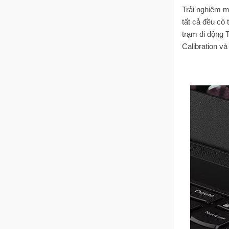
Trải nghiệm 
tất cả đều c
trạm di động
Calibration v