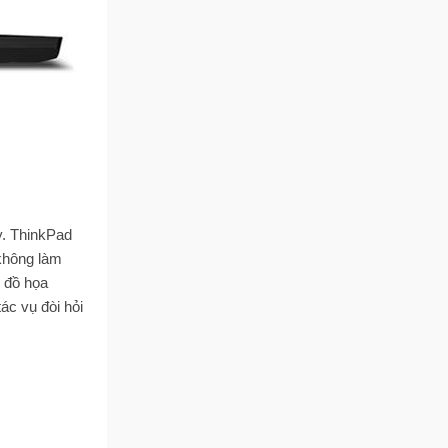
y. ThinkPad
không làm
i đồ họa
c vụ đòi hỏi