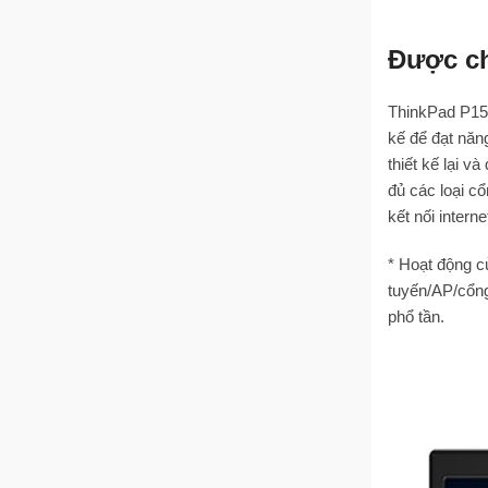
Được c
ThinkPad P15
kế để đạt năn
thiết kế lại 
đủ các loại c
kết nối inter
* Hoạt động c
tuyến/AP/cổng
phổ tần.