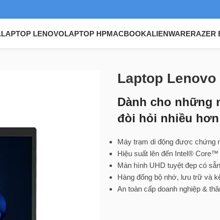
L
LAPTOP LENOVO
LAPTOP HP
MACBOOK
ALIENWARE
RAZER 
Lenovo Thinkpad dòng P
/
Laptop Lenovo ThinkPad P15v Gen 3
Laptop Lenovo
Dành cho những n
đòi hỏi nhiều hơn
Máy trạm di động được chứng 
Hiệu suất lên đến Intel® Core
Màn hình UHD tuyệt đẹp có sẵn
Hàng đống bộ nhớ, lưu trữ và k
An toàn cấp doanh nghiệp & thân