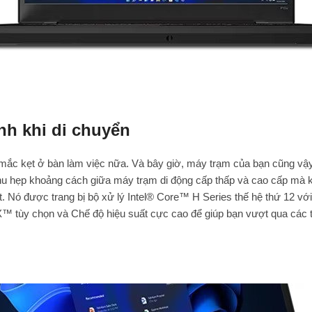
h khi di chuyển
mắc kẹt ở bàn làm việc nữa. Và bây giờ, máy trạm của bạn cũng vậ
hu hẹp khoảng cách giữa máy trạm di động cấp thấp và cao cấp mà 
t. Nó được trang bị bộ xử lý Intel® Core™ H Series thế hệ thứ 12 vớ
tùy chọn và Chế độ hiệu suất cực cao để giúp bạn vượt qua các tá