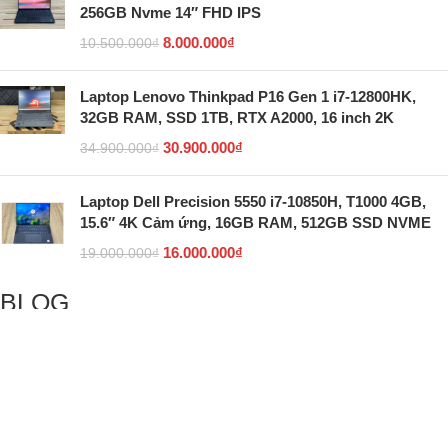
256GB Nvme 14″ FHD IPS
8.000.000
₫
10.500.000
₫
Laptop Lenovo Thinkpad P16 Gen 1 i7-12800HK,
32GB RAM, SSD 1TB, RTX A2000, 16 inch 2K
30.900.000
₫
34.900.000
₫
Laptop Dell Precision 5550 i7-10850H, T1000 4GB,
15.6″ 4K Cảm ứng, 16GB RAM, 512GB SSD NVME
16.000.000
₫
19.000.000
₫
BLOG
5 giao diện Linux giống Windows nhất giúp mang lại
cảm giác quen thuộc
Hướng dẫn cách reset máy tính để bắt đầu mới trên