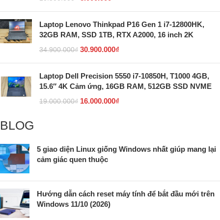
Laptop Lenovo Thinkpad P16 Gen 1 i7-12800HK,
32GB RAM, SSD 1TB, RTX A2000, 16 inch 2K
30.900.000
₫
34.900.000
₫
Laptop Dell Precision 5550 i7-10850H, T1000 4GB,
15.6″ 4K Cảm ứng, 16GB RAM, 512GB SSD NVME
16.000.000
₫
19.000.000
₫
BLOG
5 giao diện Linux giống Windows nhất giúp mang lại
cảm giác quen thuộc
Hướng dẫn cách reset máy tính để bắt đầu mới trên
Windows 11/10 (2026)