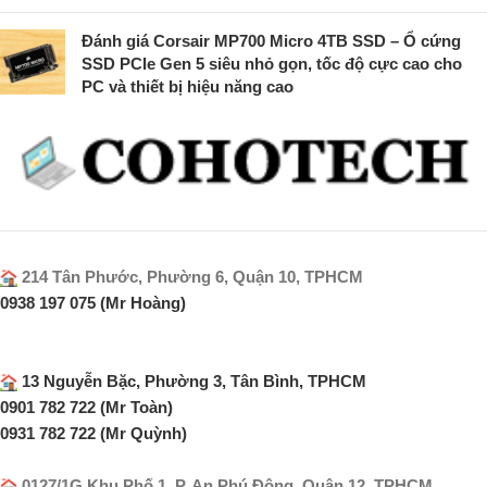
Đánh giá Corsair MP700 Micro 4TB SSD – Ổ cứng
SSD PCIe Gen 5 siêu nhỏ gọn, tốc độ cực cao cho
PC và thiết bị hiệu năng cao
214 Tân Phước, Phường 6, Quận 10, TPHCM
0938 197 075 (Mr Hoàng)
13 Nguyễn Bặc, Phường 3, Tân Bình, TPHCM
0901 782 722 (Mr Toàn)
0931 782 722 (Mr Quỳnh)
0127/1G Khu Phố 1, P. An Phú Động, Quận 12, TPHCM