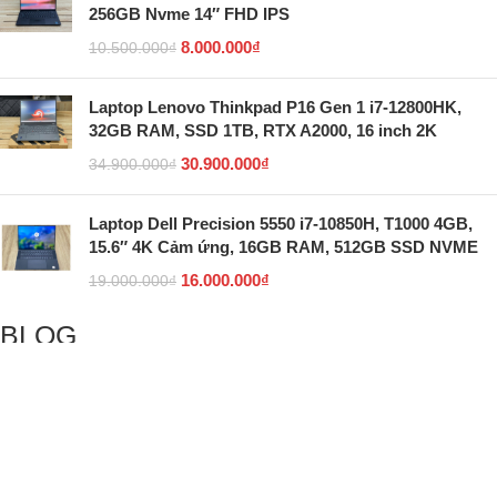
256GB Nvme 14″ FHD IPS
8.000.000
₫
10.500.000
₫
Laptop Lenovo Thinkpad P16 Gen 1 i7-12800HK,
32GB RAM, SSD 1TB, RTX A2000, 16 inch 2K
30.900.000
₫
34.900.000
₫
Laptop Dell Precision 5550 i7-10850H, T1000 4GB,
15.6″ 4K Cảm ứng, 16GB RAM, 512GB SSD NVME
16.000.000
₫
19.000.000
₫
BLOG
5 giao diện Linux giống Windows nhất giúp mang lại
cảm giác quen thuộc
Hướng dẫn cách reset máy tính để bắt đầu mới trên