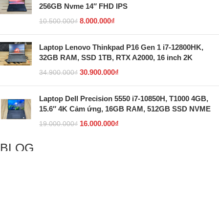
256GB Nvme 14″ FHD IPS
8.000.000
₫
10.500.000
₫
Laptop Lenovo Thinkpad P16 Gen 1 i7-12800HK,
32GB RAM, SSD 1TB, RTX A2000, 16 inch 2K
30.900.000
₫
34.900.000
₫
Laptop Dell Precision 5550 i7-10850H, T1000 4GB,
15.6″ 4K Cảm ứng, 16GB RAM, 512GB SSD NVME
16.000.000
₫
19.000.000
₫
BLOG
5 giao diện Linux giống Windows nhất giúp mang lại
cảm giác quen thuộc
Hướng dẫn cách reset máy tính để bắt đầu mới trên