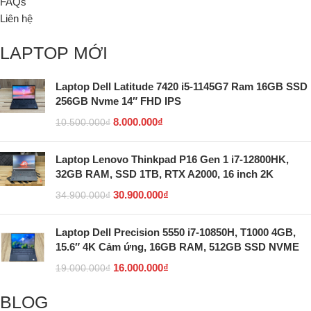
FAQs
Liên hệ
LAPTOP MỚI
Laptop Dell Latitude 7420 i5-1145G7 Ram 16GB SSD
256GB Nvme 14″ FHD IPS
8.000.000
₫
10.500.000
₫
Laptop Lenovo Thinkpad P16 Gen 1 i7-12800HK,
32GB RAM, SSD 1TB, RTX A2000, 16 inch 2K
30.900.000
₫
34.900.000
₫
Laptop Dell Precision 5550 i7-10850H, T1000 4GB,
15.6″ 4K Cảm ứng, 16GB RAM, 512GB SSD NVME
16.000.000
₫
19.000.000
₫
BLOG