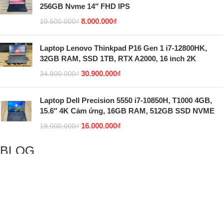
256GB Nvme 14″ FHD IPS
8.000.000
₫
10.500.000
₫
Laptop Lenovo Thinkpad P16 Gen 1 i7-12800HK,
32GB RAM, SSD 1TB, RTX A2000, 16 inch 2K
30.900.000
₫
34.900.000
₫
Laptop Dell Precision 5550 i7-10850H, T1000 4GB,
15.6″ 4K Cảm ứng, 16GB RAM, 512GB SSD NVME
16.000.000
₫
19.000.000
₫
BLOG
5 giao diện Linux giống Windows nhất giúp mang lại
cảm giác quen thuộc
Hướng dẫn cách reset máy tính để bắt đầu mới trên