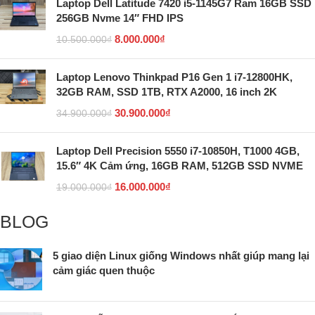
Laptop Dell Latitude 7420 i5-1145G7 Ram 16GB SSD
256GB Nvme 14″ FHD IPS
8.000.000
₫
10.500.000
₫
Laptop Lenovo Thinkpad P16 Gen 1 i7-12800HK,
32GB RAM, SSD 1TB, RTX A2000, 16 inch 2K
30.900.000
₫
34.900.000
₫
Laptop Dell Precision 5550 i7-10850H, T1000 4GB,
15.6″ 4K Cảm ứng, 16GB RAM, 512GB SSD NVME
16.000.000
₫
19.000.000
₫
BLOG
5 giao diện Linux giống Windows nhất giúp mang lại
cảm giác quen thuộc