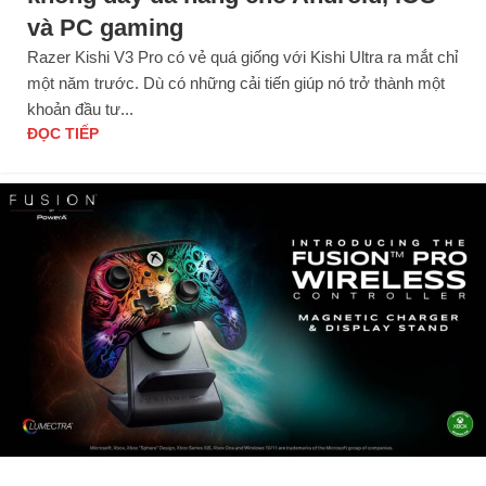
và PC gaming
Razer Kishi V3 Pro có vẻ quá giống với Kishi Ultra ra mắt chỉ
một năm trước. Dù có những cải tiến giúp nó trở thành một
khoản đầu tư...
ĐỌC TIẾP